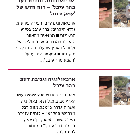
'ארכיאולוגיה וגניבת דעת
בהר עיבל' – דוח חדש של
'עמק שווה'
ארכיאולוגים ערכו חפירה פירטית
(ללא היתרים) בהר עיבל בסיוע
הרשויות ■ ממצאים מהאתר
הועברו מהגדה המערבית לישראל
ולחו"ל באופן שמעלה תהיות לגבי
חוקיותו ■ המאמר המדעי על
'הקמע מהר עיבל'...
ארכאולוגיה וגניבת דעת
בהר עיבל
פתח דבר בחודש מרץ 2022 רעשה
הארץ סביב תגלית ארכאולוגית
אשר הוגדרה כ"מכת מוות לכל
מכחישי המקרא" – לוחית עופרת
זעירה אשר נמצאה, כך נטען,
ב"מזבח הר עיבל" המיוחס
להתנחלות...