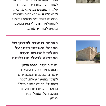
המנהל האזרחי פרסם צווי הפקעה
לאתרי העתיקות דיר סמעאן ודיר
קלעה הנמצאים צפונית-מערבית
לרמאללה ■ שני האתרים נמצאים
בבעלות פלסטינית פרטית ובצמוד
להתנחלויות ■ עפ"י הצו ההפקעה
נעשית לצורך שימור...
פארסה בוועדה לתכנון של
המנהל האזרחי בדיון על
מעלית להנגשת מערת
המכפלה לבעלי מוגבלויות
"יו"ר הוועדה בפתח הדיון
בהתנגדויות: כולנו החלטנו
שמדובר בתכנית חשובה שיש
לקדם" בהמשך שאלה: "למה
להתנגד? מה זה הגישה הזו?"
הבוקר התקיים דיון בוועדת
התכנון של המנהל האזרחי
בנוגע...