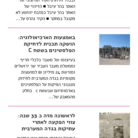
ובכלל זה הרס הקיר החיצוני של
האתר בהר עיבל ■ הזיהוי של
האתר בהר עיבל כמזבח יהושע לא
מקובל במחקר ■ הקיר נהרס על...
באמצעות הארכיאולוגיה:
הושקה תכנית לדחיקת
הפלסטינים בשטח C
בעיצומו של משבר כלכלי חריף
וממשלת מעבר העביר שר ירושלים
ומורשת 24 מיליון ₪ למועצות
מקומיות בגדה המערבית לחיזוק
מנגנוני הפיקוח על הפלסטינים
באדמותיהם שבשטח c כחלק
מהמאבק של...
לראשונה מזה כ 35 שנה:
צווי הפקעה לאתרי
עתיקות בגדה המערבית