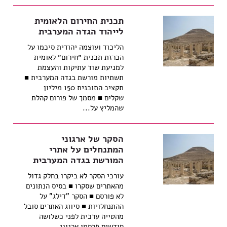
תכנית החירום הלאומית
לייהוד הגדה המערבית
הליכוד ועוצמה יהודית סיכמו על
הכרזת תכנית ״חירום״ לאומית
למניעת שוד עתיקות והעצמת
תשתיות מורשת בגדה המערבית ■
תקציב התוכנית 150 מיליון
שקלים ■ מסמך של פורום קהלת
שהמליץ על...
הסקר של ארגוני
המתנחלים על אתרי
המורשת בגדה המערבית
עורכי הסקר לא ביקרו בחלק גדול
מהאתרים שסקרו ■ בסיס הנתונים
לא פורסם ■ הסקר "דילג" על
ההתנחלויות ■ סיווג האתרים סובל
מהטייה ערכית לפני כשלושה
חודשים פרסמו ארגוני