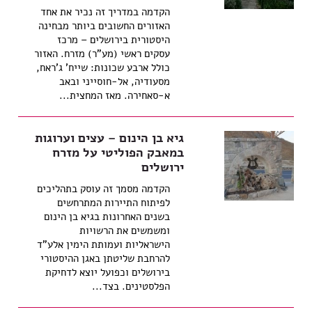
הקדמה במדריך זה נכיר את אחד
האזורים החשובים ביותר מבחינה
היסטורית בירושלים – מרכז
עסקים ראשי (מע"ר) מזרח. האזור
כולל ארבע שכונות: שייח' ג'ראח,
מסעודיה, אל-חוסייני ובאב
א-סאחירה. מאז המחצית...
גיא בן הינום – עצים וערוגות
במאבק הפוליטי על מזרח
ירושלים
הקדמה מסמך זה עוסק בתהליכים
לפיתוח התיירות המתרחשים
בשנים האחרונות בגיא בן הינום
ומשמשים את הרשויות
הישראליות ועמותת הימין אלע"ד
להרחבת שליטתן באגן ההיסטורי
בירושלים וכפועל יוצא לדחיקת
הפלסטינים. בצד...