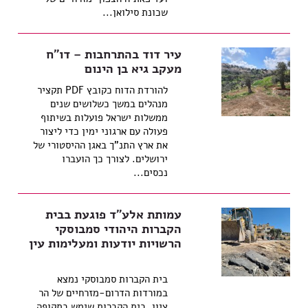
שכונת סילואן...
עיר דוד בהתרחבות – דו"ח
מעקב גיא בן הינום
להורדת הדוח כקובץ PDF תקציר
מנהלים במשך כשלושים שנים
ממשלות ישראל פועלות בשיתוף
פעולה עם ארגוני ימין כדי ליצור
את ארץ התנ"ך באגן ההיסטורי של
ירושלים. לצורך כך הועברו
נכסים...
עמותת אלע"ד פוגעת בבית
הקברות היהודי סמבוסקי
הרשויות יודעות ומעלימות עין
בית הקברות סמבוסקי נמצא
במורדות הדרום-מזרחיים של הר
ציון. בית הקברות שימש בתקופה