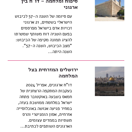
סיפוח ומלחמה – דו"ח בין
ארגוני
עם סיומה של השנה ה-57 לכיבוש
הישראלי בשטחים, 21 ארגוני
זכויות אדם בישראל מפרסמים
בפעם השניה דוח משותף שמטרתו
להציג תמונה מקיפה של הכיבוש:
"מצב הכיבוש, השנה ה-57".
השנה היתה...
ירושלים המזרחית בצל
המלחמה
דו"ח ארגונים, אפריל 2024
בעקבות המתקפה הרצחנית של
חמאס בשבעה באוקטובר פתחה
ישראל במלחמה ממושכת בעזה,
במחיר פגיעה אנושה באוכלוסייה
אזרחית, אסון הומניטרי והרס
תשתיות בממדים עצומים.
הארגונים השותפים לכתיבת...