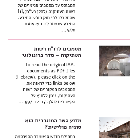
המבוסס על מסמכים פנימיים של
רשות העתיקות (להלן רע"ת),[1]
שהתקבלו לפי חוק חופש המידע.
המידע שנמסר לנו הוא אמנם
חלקי,...
מסמכים לדו"ח רשות
העתיקות – סדר כרונולוגי
.To read the original IAA
documents as PDF files
(Hebrew), please click on the
links below כדי לראות את
המסמכים המקוריים של רשות
העתיקות, ניתן ללחוץ על
הקישורים להלן. 1997-12-17...
מדוע גשר המוגרבים הוא
סוגיה פוליטית?
בתחילת חודש ספטמבר התפרסמה