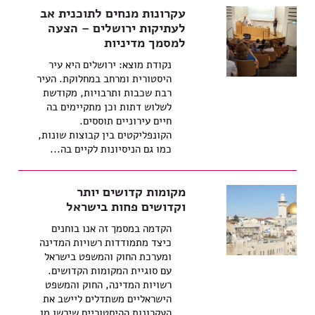
עקרונות מנחים לתוכנית אב
לעתיקות ירושלים – הצעה
למסמך מדיניות
נקודת מוצא: ירושלים היא עיר
היסטורית ומרחב במחלוקת. העיר
רבת שכבות ותרבויות, מקודשת
לשלוש דתות וכן מתקיימים בה
חיים עירוניים תוססים.
הקונפליקטים בין קבוצות שונות,
כמו גם הניסיונות לקיים בה...
מקומות קדושים יותר
וקדושים פחות בישראל
הקדמה במסמך זה אנו בוחנים
כיצד מתמודדות רשויות המדינה
ומערכת החוק והמשפט בישראל
עם סוגיית המקומות הקדושים.
רשויות המדינה, החוק והמשפט
הישראליים משתדלים ליישב את
העקרונות ההיסטוריים שירשו מן