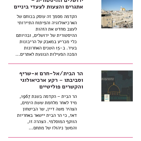
ירושלים ההיסטורית –
אתגרים והצעות לצעדי ביניים
הקדמה מסמך זה עוסק בכוחם של
הארכיאולוגיה והפיתוח התיירותי
לעצב מחדש את הזהות
ההיסטורית של ירושלים, ובהיותם
כלי מכריע במאבק על הריבונות
בעיר. ב-15 השנים האחרונות
הפכה הפעילות הנוגעת לאתרים...
הר הבית/אל-חרם א-שריף
וסביבתו – רקע ארכיאולוגי
והקשרים פוליטיים
הר הבית – הקדמה בשנת 1967,
מיד לאחר מלחמת ששת הימים,
הצהיר משה דיין, שר הביטחון
דאז, כי הר הבית יישאר באחריות
הווקף המוסלמי. הצהרה זו,
והמשך ניהולו של מתחם...