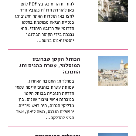
להורדת הדוח כקובץ PDF לחצו
כאן להורדת הדו"ח כקובץ וורד
לחצו כאן תולדות האתר וחשיבותו
כנסיית הניאה ממוקמת בחלקו
הדרומי של הרובע היהודי. היא
נבנתה בידי הקיסר הביזנטי
יוסטיניאנוס במאה...
הכותל הקטן שברובע
המוסלמי, עטרת כהנים וחג
החנוכה
במהלך חג החנוכה האחרון,
עמותת עטרת כוהנים קיימה טקסי
הדלקת חנוכייה בכותל הקטן
בנוכחות אישי ציבור שונים. בין
מדליקי הנרות, היה ראש עיריית
ירושלים הנכנס, משה ליאון, אשר
הגיע להדלקת...