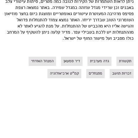
ניתן לראות השתמרות של הקירות לגובה כמה מטרים, סיתות עיטורי צלב
באבנים וכן שרידי מגדל שזוהה כמגדל שמירה. באתר נמצאה רצפת
פסיפס מרהיבה המעוטרת עיטורים גאומטריים ומוצגת כיום בחצר מוזיאון
השומרוני הטוב שבדרך יריחו. האתר נמצא צמוד להתנחלות פדואל
והגישה אליו היא מהכביש של ההתנחלות. על מנת להגיע לאתר לא
מההתנחלות יש ללכת בשבילי עפר. מדיר קלעה ניתן להשקיף על המרחב
כולו מסביב ועל מישור החוף של ישראל.
תקשורת
גדה מערבית
דיר סמעאן
המנהל האזרחי
זכויות תושב
מתנחלים
קמ"ט ארכיאולוגיה