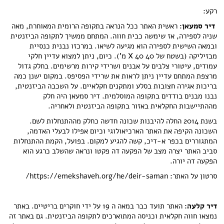
רקע:
דיר סמעאן:
ראשית האתר ככל הנראה בתקופה הרומית המאוחרת, מאה
שניה לספירה, אז שימשה כבית חווה. המתחם ממשיך לתקופה הביזנטית
ובמאה השישית לספירה הוא מגיעה לשיאו. במרכזו נבנית כנסיית
מבזיליקה (בשטח של 40 X 40 מ'). כיום, ניתן למצוא עדיין חלקי
עמודים, עיטורי צלבים על אבנים ושרידי קירות מרשימים. בחלק גדול
מרצפת המתחם עדיין ניתן לראות את שרידי הפסיפס. במקום ישנן כמה
בריכות אגירה חצובות בסלע ומתקנים חקלאיים. על השכבה הביזנטית,
נבנו מבנים בודדים בתקופה המוסלמית. דיר סמעאן היה חלק
מההתיישבות החקלאית באזור בתקופה הביזנטית ולאחריה.
בשנת 2014 החלה להיבנות שכונה חדשה כחלק מההתנחלות לשם.
השכונה הקיפה את האתר הארכיאולוגי וכיום אפילו לבעלי האדמה,
המתגוררים בכפר א-דיכ, קשה להגיע למקום. בפועל, הקמת ההתנחלות
סביב האתר יצרה מצב של הפקעה דה פקטו ונראה שהשלב כרגע הוא
הפקעה דה יורה.
סרטון על האתר: https://emekshaveh.org/he/deir-saman/
דיר קלעה:
האתר תועד כבר במאה ה 19 על ידי חוקרים בריטיים. באתר
נמצאו חווה חקלאית וכניסה המתוארכים לתקופה הביזנטית. גם באתר זה