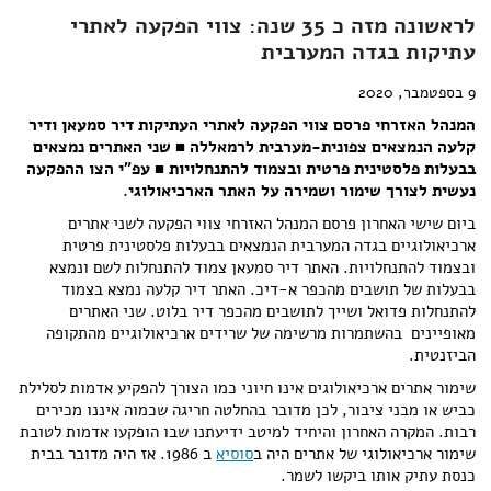
לראשונה מזה כ 35 שנה: צווי הפקעה לאתרי
עתיקות בגדה המערבית
9 בספטמבר, 2020
המנהל האזרחי פרסם צווי הפקעה לאתרי העתיקות דיר סמעאן ודיר
קלעה הנמצאים צפונית-מערבית לרמאללה
■
שני האתרים נמצאים
בבעלות פלסטינית פרטית ובצמוד להתנחלויות
■
עפ"י הצו ההפקעה
נעשית לצורך שימור ושמירה על האתר הארכיאולוגי.
ביום שישי האחרון פרסם המנהל האזרחי צווי הפקעה לשני אתרים
ארכיאולוגיים בגדה המערבית הנמצאים בבעלות פלסטינית פרטית
ובצמוד להתנחלויות. האתר דיר סמעאן צמוד להתנחלות לשם ונמצא
בבעלות של תושבים מהכפר א-דיכ. האתר דיר קלעה נמצא בצמוד
להתנחלות פדואל ושייך לתושבים מהכפר דיר בלוט. שני האתרים
מאופיינים בהשתמרות מרשימה של שרידים ארכיאולוגיים מהתקופה
הביזנטית.
שימור אתרים ארכיאולוגים אינו חיוני כמו הצורך להפקיע אדמות לסלילת
כביש או מבני ציבור, לכן מדובר בהחלטה חריגה שכמוה איננו מכירים
רבות. המקרה האחרון והיחיד למיטב ידיעתנו שבו הופקעו אדמות לטובת
שימור ארכיאולוגי של אתרים היה ב
סוסיא
ב 1986. אז היה מדובר בבית
כנסת עתיק אותו ביקשו לשמר.