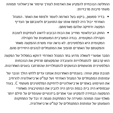
ההחלטה הנוכחית להפקיע את האדמות לצורך שימור ארכיאולוגי תמוהה
משתי סיבות מרכזיות:
בדיר סמעאן, ביקש בעל האדמה לשמר ולפתח את האתר. המנהל
האזרחי יכול היה לפתח אותו עם התושבים ולטובתם אך העדיף
הפקעה ודחיקה שלהם מאדמתם.
החוק הבינלאומי מחייב את הכוח הכובש לדאוג לעתיקות לטובת
הקהילה המקומית. בגדה המערבית המשמעות של הקהילה
המקומית היא הפלסטינים. לא נראה שזו מטרת ההפקעה מאחר
והפקעתם של האתרים תהפוך את המתנחלים לנהנים היחידים מהם.
הסבר אפשרי לשאלה מדוע בחר המנהל האזרחי דווקא במסלול של הפקעה
הוא קרבתם להתנחלויות והעובדה שהפקעתם תרחיק את הנוכחות
הפלסטינית מהשטחים הנושקים להתנחלויות שהתרחבו בשנים האחרונות.
תגובת עמק שווה: בשנתיים האחרונות אנחנו עדים ללחץ הולך וגובר של
עמותות המתנחלים על המנהל האזרחי ועל קמ"ט ארכיאולוגיה להרחיב
את השימוש באתרים ארכיאולוגיים לדחיקת הפלסטינים משטחי C. בעוד
שבסוסיא היה בית כנסת וניתן היה להבין את המוטיבציה מאחורי
ההפקעה הבחירה להפקיע שני אתרים ביזנטיים שעומדים על תילם יותר
מאלף שנה תמוהה ומעידה על התחזקות מגמה זו וכל על התחזקות
השפעתן של עמותות המתנחלים על קמ"ט ארכיאולוגיה.