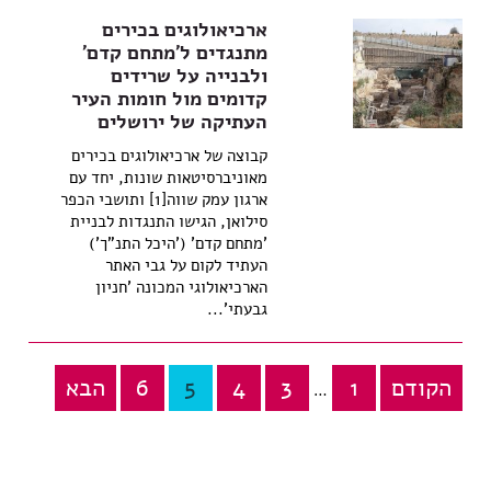
ארכיאולוגים בכירים
מתנגדים ל'מתחם קדם'
ולבנייה על שרידים
קדומים מול חומות העיר
העתיקה של ירושלים
קבוצה של ארכיאולוגים בכירים
מאוניברסיטאות שונות, יחד עם
ארגון עמק שווה[1] ותושבי הכפר
סילואן, הגישו התנגדות לבניית
'מתחם קדם' ('היכל התנ"ך')
העתיד לקום על גבי האתר
הארכיאולוגי המכונה 'חניון
גבעתי'...
הקודם
1
3
4
5
6
הבא
Posts
…
pagination