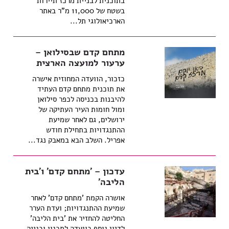
בתוכנית לבניית מרכז תיירות
בשטח של 11,000 מ"ר באתר
הארכיאולוגי תל...
מתחם קדם שבסילואן –
ערעור למועצה הארצית
כזכור, הוועדה המחוזית אישרה
את תוכנית מתחם קדם העתיד
להיבנות בכניסה לכפר סילואן
ומול חומות העיר העתיקה של
ירושלים, גם לאחר שמיעת
ההתנגדויות בתחילת חודש
אפריל. השלב הבא במאבק נגד...
עדכון – 'מתחם קדם' ו'בית
הליבה'
אושרה הקמת 'מתחם קדם' לאחר
שמיעת ההתנגדויות; ועדת הערר
החליטה להחזיר את 'בית הליבה'
לדיון נוסף בוועדה לתכנון ובנייה