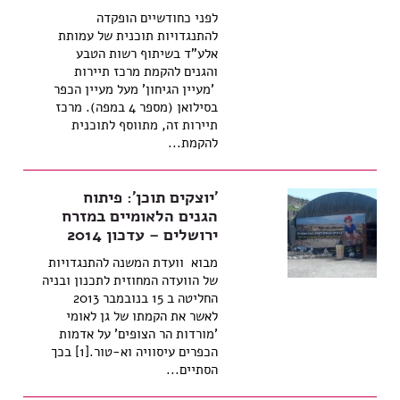
לפני כחודשיים הופקדה
להתנגדויות תוכנית של עמותת
אלע"ד בשיתוף רשות הטבע
והגנים להקמת מרכז תיירות
'מעיין הגיחון' מעל מעיין הכפר
בסילואן (מספר 4 במפה). מרכז
תיירות זה, מתווסף לתוכנית
להקמת...
'יוצקים תוכן': פיתוח
הגנים הלאומיים במזרח
ירושלים – עדכון 2014
מבוא וועדת המשנה להתנגדויות
של הוועדה המחוזית לתכנון ובניה
החליטה ב 15 בנובמבר 2013
לאשר את הקמתו של גן לאומי
'מורדות הר הצופים' על אדמות
הכפרים עיסוויה וא-טור.[1] בכך
הסתיים...