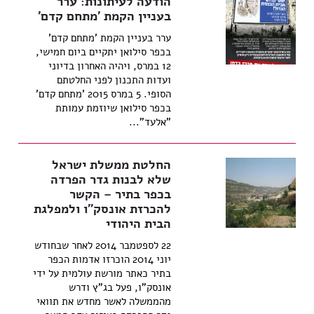
הודעה לעיתונות: ערר
בעניין הקמת 'מתחם קדם'
ערר בעניין הקמת 'מתחם קדם'
בכפר סילואן יתקיים ביום חמישי,
12 במרס, ויהיה האחרון בדיוני
ועדות התכנון לפני החלטתם
הסופי. 5 במרס 2015 'מתחם קדם'
בכפר סילואן שיוזמת עמותת
"אלעד"...
החלטת ממשלת ישראל
שלא לבנות גדר הפרדה
בכפר בתיר – הקשר
להכרזת אונסק"ו ולמפלגת
הבית היהודי
22 לספטמבר 2014 לאחר שבחודש
יוני 2014 הוכרזו אדמות הכפר
בתיר כאתר מורשת עולמית על ידי
אונסק"ו, פעל בג"ץ ודרש
מהממשלה לאשר מחדש את תוואי