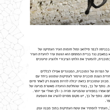
כניסה לכפר סילואן ומול חומות העיר העתיקה של
 במאבק נגד בניית המתחם הוא הגשת ערר לוועדת הערר
בתוכנית, להמשיך את הלחץ הציבורי ולהציג טיעונים
על הפרות של התוכנית, המנוגדים אפילו לכללים
זית הצגת תוכנית שימור לעתיקות שתוגש ביחד עם
מכוון שתוכנית כזאת יכולה להיות מוצגת רק לאחר סיום
. נוסף על כך, בעוד שהחלטת הוועדה מאשרת פגיעה של
כ-3% בשכבה הארכיאולוגית לצורך בניית יסודות המבנה, מתכנני המתחם אמרו במפורש שהפגיעה תהיה כ-5% ואולי אף יותר.
חם. נוסף על כך, יש מקום מסוים להציג את השפעת
ר.
', העתיד להסתיר את שטח העתיקות בתוך מבנה ענק