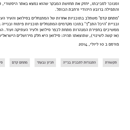
ומנוכר לסביבתו, יחזק את תחושת המבקר שהוא נמצא באתר היסטורי, ו
והתפילה ברובע היהודי ורחבת הכותל.
'מתחם קדם' משתלב בתוכניות אחרות של המתנחלים בסילואן והעיר העת
ובניית 'היכל התנ"ך' בתוכו מקדמים המתנחלים תוכניות פיתוח ובנייה ב
ממשיכים בחפירת המנהרות מתחת לכפר סילואן ולעיר העתיקה ועוד. הת
(או קשה לשינוי), שתוצאתו תהיה: סילואן היא חלק מירושלים הישראלית
פורסם ב 10 ליולי, 2014
תקשורת
התנגדות לתכנית בנייה
חניון גבעתי
מתחם קדם
סי