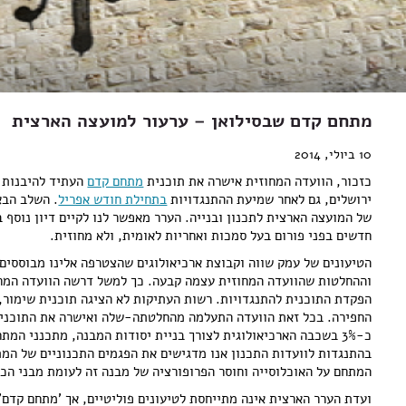
מתחם קדם שבסילואן – ערעור למועצה הארצית
10 ביולי, 2014
כזכור, הוועדה המחוזית אישרה את תוכנית
מתחם קדם
העתיד להיבנות ב
ירושלים, גם לאחר שמיעת ההתנגדויות
בתחילת חודש אפריל
. השלב הבא
של המועצה הארצית לתכנון ובנייה. הערר מאפשר לנו לקיים דיון נוסף 
חדשים בפני פורום בעל סמכות ואחריות לאומית, ולא מחוזית.
הטיעונים של עמק שווה וקבוצת ארכיאולוגים שהצטרפה אלינו מבוססים 
וההחלטות שהוועדה המחוזית עצמה קבעה. כך למשל דרשה הוועדה המחו
הפקדת התוכנית להתנגדויות. רשות העתיקות לא הציגה תוכנית שימור, 
החפירה. בכל זאת הוועדה התעלמה מהחלטתה-שלה ואישרה את התוכנית
בהתנגדות לוועדות התכנון אנו מדגישים את הפגמים התכנוניים של המת
המתחם על האוכלוסייה וחוסר הפרופורציה של מבנה זה לעומת מבני הכפ
ועדת הערר הארצית אינה מתייחסת לטיעונים פוליטיים, אך 'מתחם קדם