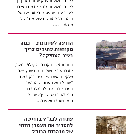
ליר בירושלים עמק שווה ומכון ון
ליר בירושלים מזמינים את הציבור
לערב עיון שיעסוק ביחסי ישראל
ו"המרכז למורשת עולמית" של
אונסק"ו....
הודעה לעיתונות – כמה
מקוואות עתיקים צריך
בעיר העתיקה?
ביום חמישי הקרוב, ה 9 לפברואר,
יחנכו שר ירושלים ומורשת, זאב
אלקין וראש העיר ניר ברקת את
"שביל המקוואות" שהוכשר
במרכז דוידסון למרגלות הר
הבית/חרם א-שריף. שביל
המקוואות הוא עוד...
עתירה לבג"ץ בדרישה
להסדיר את מעמדן הדתי
של מנהרות הכותל