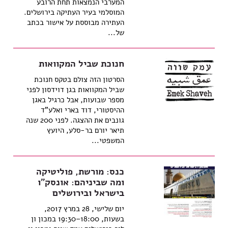
המערבי הנמצאות תחת הרובע
המוסלמי בעיר העתיקה בירושלים.
העתירה מבוססת על אישור בכתב
של...
חנוכת שביל המקוואות
הסרטון הזה צולם בטקס חנוכת
שביל המקוואות בגן דוידסון לפני
מספר שבועות, אבל כרגיל באגן
ההיסטורי, דוד בארי ואלע"ד
גונבים את ההצגה. לפני 200 שנה
תיאר יורם בר-סלע, היועץ
המשפטי...
כנס: מורשת, פוליטיקה
ומה שביניהם: אונסק"ו
בישראל ובירושלים
יום שלישי, 28 במרץ 2017,
בשעות, 18:00–19:30 במכון ון