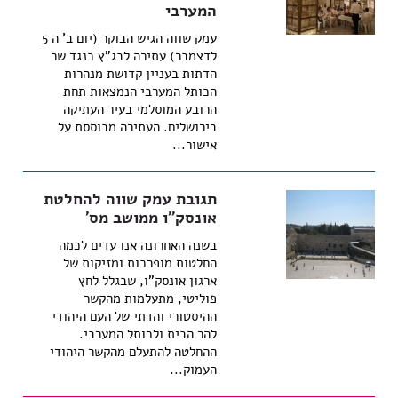
המערבי
עמק שווה הגיש הבוקר (יום ב' ה 5
לדצמבר) עתירה לבג"ץ כנגד שר
הדתות בעניין קדושת מנהרות
הכותל המערבי הנמצאות תחת
הרובע המוסלמי בעיר העתיקה
בירושלים. העתירה מבוססת על
אישור...
תגובת עמק שווה להחלטת
אונסק"ו ממושב מס'
בשנה האחרונה אנו עדים לכמה
החלטות מופרכות ומזיקות של
ארגון אונסק"ו, שבגלל לחץ
פוליטי, מתעלמות מהקשר
ההיסטורי והדתי של העם היהודי
להר הבית ולכותל המערבי.
ההחלטה להתעלם מהקשר היהודי
העמוק...