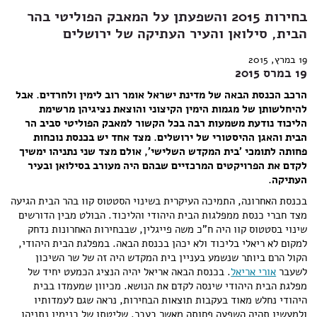
בחירות 2015 והשפעתן על המאבק הפוליטי בהר
הבית, סילואן והעיר העתיקה של ירושלים
19 במרץ, 2015
19 במרס 2015
הרכב הכנסת הבאה של מדינת ישראל אומר רוב לימין ולחרדים. אבל
להיחלשותן של מגמות הימין הקיצוני והוצאת נציגיהן מרשימת
הליכוד נודעת משמעות רבה בכל הקשור למאבק הפוליטי סביב הר
הבית והאגן ההיסטורי של ירושלים. מצד אחד יש בכנסת נוכחות
פחותה לתומכי 'בית המקדש השלישי', אולם מצד שני נתניהו ימשיך
לקדם את הפרויקטים המרכזיים שבהם היה מעורב בסילואן ובעיר
העתיקה.
בכנסת האחרונה, התמיכה העיקרית בשינוי הסטטוס קוו בהר הבית הגיעה
מצד חברי כנסת ממפלגות הבית היהודי והליכוד. הבולט מבין הדורשים
שינוי בסטטוס קוו היה ח"כ משה פייגלין, שבבחירות האחרונות נדחק
למקום לא ריאלי בליכוד ולא יכהן בכנסת הבאה. במפלגת הבית היהודי,
הקול הרם ביותר שנשמע בעניין בית המקדש היה זה של שר השיכון
לשעבר
אורי אריאל
. בכנסת הבאה אריאל יהיה הנציג הכמעט יחיד של
מפלגת הבית היהודי שינסה לקדם את הנושא. מכיוון שמעמדו בבית
היהודי נחלש מאוד בעקבות תוצאות הבחירות, נראה שגם לעמדותיו
ולמעשיו תהיה השפעה פחותה מאשר בעבר. שליטתו של בנימין נתניהו