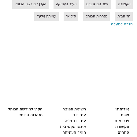
תקשורת
גשר המוגרבים
העיר העתיקה
הקרן למורשת הכותל
הר הבית
מנהרות הכותל
סילואן
עמותת אלעד
חזרה למעלה
אודותינו
רשימת תפוצה
הקרן למורשת הכותל
מפות
עיר דוד
מנהרות הכותל
פרסומים
עיר דוד מפה
תקשורת
אינטראקטיבית
סיורים
העיר העתיקה