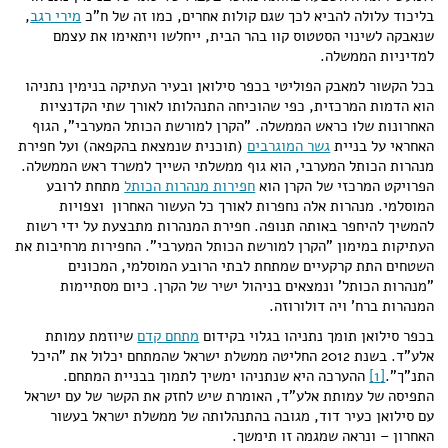
בליכוד עלולה להביא לכך שגם קולות אחרים, כמו זה של ח"כ
מירי רגב
,
שנאבקה לשינוי הסטטוס קוו בהר הבית, ייחלשו ויתאימו את עצמם
למדיניות הממשלה.
בכל הקשור למאבק הפוליטי בכפר סילואן ובעיר העתיקה בנימין נתניהו
הוא הדמות המרכזית, כפי שהוכיחה התנהלותו לאורך שתי הקדנציות
האחרונות שלו כראש הממשלה. "הקרן למורשת הכותל המערבי", הגוף
האחראי על בניית
גשר המוגרבים
(תוכנית שנמצאת בהקפאה) ועל חפירת
מנהרות הכותל המערבי, הוא גוף ממשלתי השייך למשרד ראש הממשלה.
הפרויקט המרכזי של הקרן הוא
חפירות מנהרות הכותל
מתחת לרובע
המוסלמי. מנהרות אלה נחפרות לאורך כל העשור האחרון וצפויות
להמשיך להיחפר באותה תנופה. חפירת המנהרות מתבצעת על ידי רשות
העתיקות במימון "הקרן למורשת הכותל המערבי". החפירות מרחיבות את
השטחים התת קרקעיים שמתחת לבתי הרובע המוסלמי, המכונים
"מנהרות הכותל' ונמצאים בניהול ישיר של הקרן. כיום מסתיימות
המנהרות ברח' ויה דולורוזה.
בכפר סילואן תומך נתניהו בגלוי בקידום
מתחם קדם
שיוזמת עמותת
אלע"ד. בשנת 2012 החליטה ממשלת ישראל שהמתחם יכלול את "היכל
התנ"ך".
[1]
ההערכה היא שנתניהו ימשיך לתמוך בבניית המתחם.
התפיסה של עמותת אלע"ד, האומרת שיש לחזק את הקשר של עם ישראל
עם סילואן כעיר דוד, מגובה בהתנהלותה של ממשלת ישראל בעשור
האחרון – ונראה שמגמה זו תימשך.