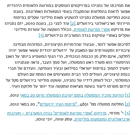
את תמיכתו של נתניהו בפרויקטים העוסקים במורשת הלאומית היהודית
אפשר לראות בהחלטות שהתקבלו בשתי הממשלות האחרונות. בשנת
2012 החליטה ממשלת נתניהו להשקיע מאות מיליוני שקלים בפיתוח
תיירותי וארכיאולוגי בירושלים.
[2]
עוד לפני כן, בשנת 2010, יזם נתניהו
את פרויקט
אתרי מורשת לאומית
, הכולל השקעה של עשרות מיליוני
שקלים באתרי עתיקות בגדה המערבית ובירושלים.
[3]
לסיכום אפשר לומר, שבעוד שהדמויות הקיצוניות, המזוהות מבחינה
ציבורית ותקשורתית עם המאבק על ירושלים יהודית ששאי אפשר יהיה
לחלקה, אינם חלק מן הכנסת הנוכחית, הרי הגוף המשפיע ביותר על האגן
ההיסטורי הוא משרד ראש הממשלה, ועל סמך העבר, נראה שנתניהו
ימשיך לתמוך בפיתוח ישראלי בסילואן ובעיר העתיקה. העדרם של חברי
כנסת קיצוניים, העולים להר הבית ומעצימים את המתח עם העולם
המוסלמי, יכול לשחק לידיו של נתניהו, ששקט פוליטי בירושלים מקל על
קידום מטרתו ליצור בשטח מציאות שתקשה עוד יותר על חלוקת העיר.
[1]
הודעת מזכיר הממשלה בתום ישיבת הממשלה מיום 20 במאי
2012.
[2]
החלטת ממשלה מס' 4651
, "פיתוח העיר ירושלים
", 20 במאי 2012.
[3]
י' מזרחי,
פרויקט 'אתרי מורשת לאומיים' בגדה המערבית – חשיבות
ארכיאולוגית ומשמעות פוליטית
, עמק שווה, יוני 2012.