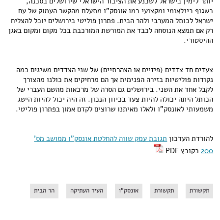
יותר לימין בישראל לשכנע את הציבור הישראלי שירושלים בסכנה,
כשגוף בינלאומי ומקצועי כמו אונסק"ו מתעלם מהקשר העמוק של עם
ישראל לכותל המערבי ולהר הבית. פתרון פוליטי בירושלים יוכל להצליח
רק אם תמצא הנוסחה לכבד את המורשת המורכבת בכל מקום ומקום באגן
ההיסטורי.
צעדים חד צדדים (פיזיים או הצהרתיים) של שני הצדדים משיגים כמה
נקודות פוליטיות בזירה הפנימית אך הם מרחיקים את כולנו מהצורך
לקבל אחד את השני. בירושלים גם הסרה של מרכאות מהשם העברי של
הכותל היתה יכולה להיות צעד בכיוון הנכון. זה היה יכול להיות הישג
משמעותי לאונסק"ו ולאלו מאיתנו שרוצים לקדם אמון בפתרון פוליטי.
להורדת העדכון
תגובת עמק שווה להחלטת אונסק"ו ממושב מס'
200
כקובץ PDF
תקשורת
תקשורת
אונסק"ו
העיר העתיקה
הר הבית