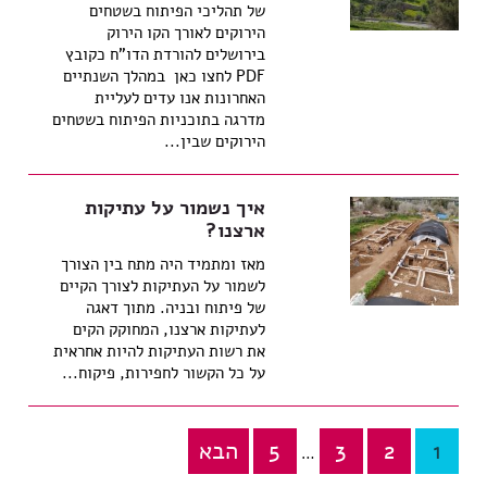
של תהליכי הפיתוח בשטחים
הירוקים לאורך הקו הירוק
בירושלים להורדת הדו"ח כקובץ
PDF לחצו כאן במהלך השנתיים
האחרונות אנו עדים לעליית
מדרגה בתוכניות הפיתוח בשטחים
הירוקים שבין...
איך נשמור על עתיקות
ארצנו?
מאז ומתמיד היה מתח בין הצורך
לשמור על העתיקות לצורך הקיים
של פיתוח ובניה. מתוך דאגה
לעתיקות ארצנו, המחוקק הקים
את רשות העתיקות להיות אחראית
על כל הקשור לחפירות, פיקוח...
1
2
3
5
הבא
Posts
…
pagination