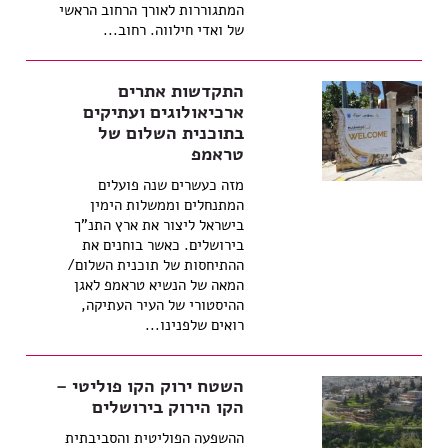
המתגוררות לאורך הרחוב הראשי
של ואדי חילווה. רחוב...
התקדשות אתרים
ארכיאולוגים ועתיקים
בתוכנית השלום של
טראמפ
מזה כעשרים שנה פועלים
המתנחלים וממשלות הימין
בישראל ליצור את ארץ התנ"ך
בירושלים. כאשר בוחנים את
ההתיחסות של תוכנית השלום/
המאה של הנשיא טראמפ לאגן
ההיסטורי של העיר העתיקה,
רואים שלפנינו...
השטח ירוק הקו פוליטי –
הקו הירוק בירושלים
ההשפעה הפוליטית והסביבתית