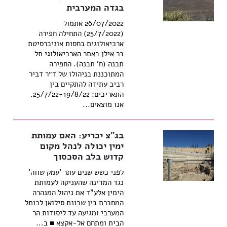
בגדה המערבית
26/07/2022 אתמול
(25/7/2022) התחילה חפירה
ארכיאולוגית בחסות אוניברסיטת
בר אילן באתר הארכיאולוגי תל
תבנה (ח' תבנה). החפירה
המתוכננת בניהולו של ד״ר דביר
רביב עתידה להתקיים בין
התאריכים: 25/7/22-19/8/22.
אנו מוצאים...
בג"צ יכריע: האם עמותת
ימין יכולה לנהל מקום
קדוש בלב הסכסוך
לפני כשש שנים עתר 'עמק שווה'
נגד המדינה שהעניקה לעמותת
הימין אלע"ד את ניהול המנהרה
המחברת בין שכונת סילואן לכותל
המערבי ומגיעה עד ליסודות הר
הבית ומתחם אל-אקצא ■ ב...