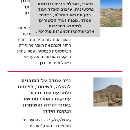
המנהל האזרחי: מתכוון
נרטיב, הגבלת בנייה ונוכחות
להפקיע שטחים באתר
פלסטינית, עיצוב האזור ועוד.
הארכיאולוגי סבסטיה
כאן תמצאו דוחו"ת, ניירות
ובסמוך לו
עמדה, מפות ועוד הקשורים
לשימוש בחפירות
מדובר בצעד נוסף בדרך למימוש
ארכיאולוגיותלמטרות פוליטי .
החלטת ממשלת ישראל להקים
באתר התנחלות תיירותית רחבת
היקף ולנתק את האתר מהעיירה
הפלסטינית סבסטיה. עמק שווה:
הפקעת האדמות הוא צעד של
נישול וסיפוח בדרך...
נייר עמדה על התוכנית
להצלה, לשימור, לפיתוח
ולמניעת שוד והרס
עתיקות באתרי מורשת
באזור יהודה והשומרון
ובקעת הירדן
13/07/2023 בגדה המערבית
ממופים כ-6,000 אתרים