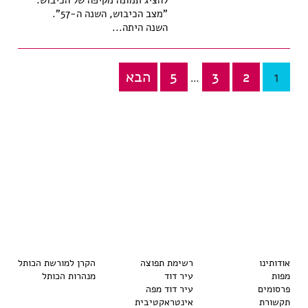
להציג תמונה מקיפה של הכיבוש:
"מצב הכיבוש, השנה ה-57".
השנה היתה...
1
2
3
5
הבא
Posts
…
pagination
אודותינו
רשימת תפוצה
הקרן למורשת הכותל
מפות
עיר דוד
מנהרות הכותל
פרסומים
עיר דוד מפה
תקשורת
אינטראקטיבית