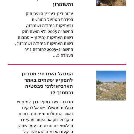
והשומרון
עבור דיון בעניין הצעת חוק
הסדרת הטיפול במורשת
ובעתיקות ביהודה ושומרון,
התשפ״ה 2025 ולא הצעת חוק
רשות העתיקות (תיקון – סמכות
רשות העתיקות ביהודה ושומרון),
התשפ״ג-2023 להורדת נייר
העמדה כ...
המנהל האזרחי: מתכוון
להפקיע שטחים באתר
הארכיאולוגי סבסטיה
ובסמוך לו
מדובר בצעד נוסף בדרך למימוש
החלטת ממשלת ישראל להקים
באתר התנחלות תיירותית רחבת
היקף ולנתק את האתר מהעיירה
הפלסטינית סבסטיה. עמק שווה:
הפקעת האדמות הוא צעד של