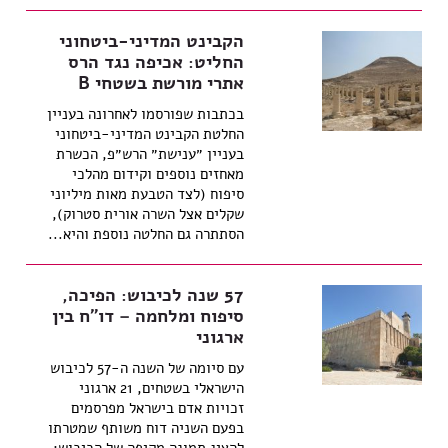
הקבינט המדיני-ביטחוני
החליט: אכיפה נגד הרס
אתרי מורשת בשטחי B
בכתבות שפורסמו לאחרונה בעניין
החלטת הקבינט המדיני-ביטחוני
בעניין ״ענישת״ הרש״פ, הכשרת
מאחזים נוספים וקידום מהלכי
סיפוח (לצד הטבעת מאות מיליוני
שקלים אצל השרה אורית סטרוק),
הסתתרה גם החלטה נוספת והיא...
57 שנה לכיבוש: הפיכה,
סיפוח ומלחמה – דו"ח בין
ארגוני
עם סיומה של השנה ה-57 לכיבוש
הישראלי בשטחים, 21 ארגוני
זכויות אדם בישראל מפרסמים
בפעם השניה דוח משותף שמטרתו