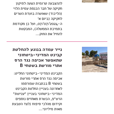
לההצבעה טרומית הצעה לתיקון
חקיקה של חבר הכנסת עמית הלוי
(הליכוד) שאושרה בועדת השרים
לחקיקה (ביום א׳
ה-07/07/2024, ועל כן מקודמת
בתמיכת הממשלה), המבקשת
להחיל את החוק...
נייר עמדה בנוגע להחלטת
קבינט המדיני-ביטחוני
שתאפשר אכיפה נגד הרס
אתרי מורשת בשטחי B
הקבינט המדיני-ביטחוני החליט:
אכיפה נגד הרס אתרי מורשת
בשטחי B בכתבות שפורסמו
לאחרונה בעניין החלטת הקבינט
המדיני-ביטחוני בעניין ״ענישת״
הרש״פ, הכשרת מאחזים נוספים
וקידום מהלכי סיפוח (לצד הטבעת
מאות מיליוני...