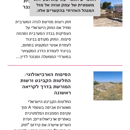
סיפוח הגדה המערבית
משפטית של עמק שווה אל מול
באמצעות עתיקות עבר
המנהל האזרחי בהקשרים אלה.
בקריאה ראשונה
חוק רשות מורשת לגדה המערבית
מחיל את החוק הישראלי על
העתיקות בגדה המערבית ומהווה
סיפוח. החוק מקודם בניגוד
לעמדת אנשי המקצוע בתחום,
בניגוד לעמדת הדרג המקצועי
במשרדי הממשלה ומנוגד לדין...
הסיפוח הארכיאולוגי:
החלטות הקבינט ורשות
המורשת בדרך לקריאה
ראשונה
החלטות הקבינט הישראלי
מאשרות אכיפה בשטחי A תוך
עקיפת הסמכות הפלסטינית
באתרים ארכיאולוגיים; ועדת
השרים אישרה את קידום "חוק