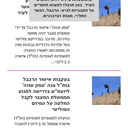
עתירה לבג"צ: למנוע
העיר. כאן תוכלו למצוא חומרים
מממשלת המעבר לאשר
על התכניות לגיא: הרכבל, הגשר
את פרוייקט הרכבל לעיר
התלוי, מפות ועדכונים.
העתיקה
'עמק שווה': אישור הרכבל על ידי
ממשלת מעבר יהיה מחטף
בחירות. מדובר בפרוייקט פוליטי
בעל עלויות כלכליות גבוהות ואין
זה מסמכותה לאשרו הוועדה
לתשתיות לאומיות (ות"ל) אישרה
ב 3 ליוני...
בעקבות אישור הרכבל
בות"ל פנה 'עמק שווה'
ליועמ"ש בדרישה למנוע
מממשלת המעבר לקבל
החלטה על המיזם
הפוליטי
הוועדה לתשתיות לאומיות (ות"ל)
אישרה אתמול (ה 3 ליוני) להעביר