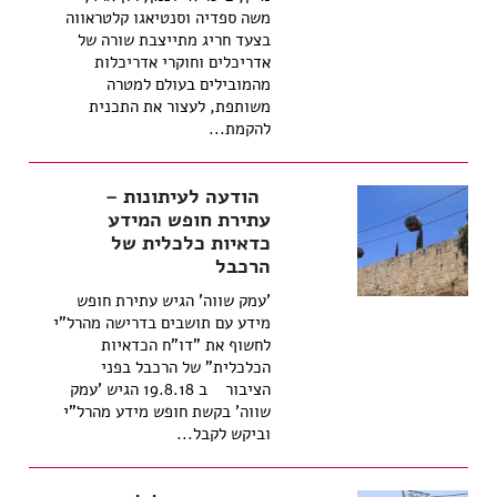
משה ספדיה וסנטיאגו קלטראווה
בצעד חריג מתייצבת שורה של
אדריכלים וחוקרי אדריכלות
מהמובילים בעולם למטרה
משותפת, לעצור את התכנית
להקמת...
הודעה לעיתונות –
עתירת חופש המידע
כדאיות כלכלית של
הרכבל
'עמק שווה' הגיש עתירת חופש
מידע עם תושבים בדרישה מהרל"י
לחשוף את "דו"ח הכדאיות
הכלכלית" של הרכבל בפני
הציבור ב 19.8.18 הגיש 'עמק
שווה' בקשת חופש מידע מהרל"י
וביקש לקבל...