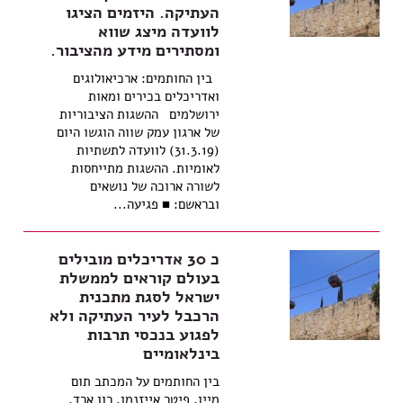
העתיקה. היזמים הציגו
לוועדה מיצג שווא
ומסתירים מידע מהציבור.
בין החותמים: ארכיאולוגים
ואדריכלים בכירים ומאות
ירושלמים ההשגות הציבוריות
של ארגון עמק שווה הוגשו היום
(31.3.19) לוועדה לתשתיות
לאומיות. ההשגות מתייחסות
לשורה ארוכה של נושאים
ובראשם: ■ פגיעה...
כ 30 אדריכלים מובילים
בעולם קוראים לממשלת
ישראל לסגת מתכנית
הרכבל לעיר העתיקה ולא
לפגוע בנכסי תרבות
בינלאומיים
בין החותמים על המכתב תום
מיין, פיטר אייזנמן, רון ארד,