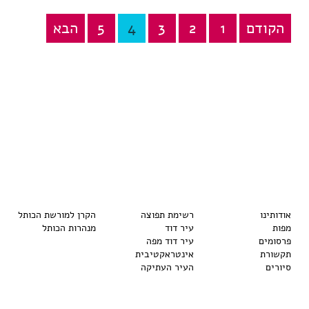
הקודם
1
2
3
4
5
הבא
Posts
pagination
אודותינו
רשימת תפוצה
הקרן למורשת הכותל
מפות
עיר דוד
מנהרות הכותל
פרסומים
עיר דוד מפה
תקשורת
אינטראקטיבית
סיורים
העיר העתיקה