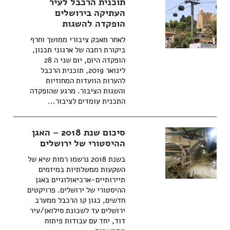
תוכנית הרכבל לעיר
העתיקה בירושלים
הופקדה להשגות
לאחר מאבק ציבורי ממושך וחרף
ביקורת רחבה של ארגוני תכנון,
הופקדה היום, יום שני ה 28
לינואר 2019, תוכנית הרכבל
להערות הוועדות המחוזיות
והשגות הציבור. מרגע שהופקדה
התכנית עומדים לציבור...
סיכום שנת 2018 – האגן
ההיסטורי של ירושלים
בשנת 2018 נרשמו רמות שיא של
השקעות ממשלתיות במיזמים
תיירותיים-ארכיאולוגיים באגן
ההיסטורי של ירושלים. פרויקטים
חדשים, כגון קו הרכבל ממערב
ירושלים עד לשכונת סילואן/עיר
דוד, יחד עם עבודות פיתוח