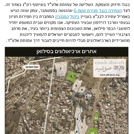
כנגד חיזוק והעמקת השליטה של עמותת אלע"ד בשיתוף רט"ג באזור זה.
לצד
העתירה כנגד סגירת שטח G
שהוגשה בספטמבר, עמק שווה הגיש
באפריל עתירה לבג"ץ בעניין
ניהול
המנהרה
המחברת בין חפירות חניון
גבעתי ומרכז דוידסון שבעיר העתיקה. אנו מקווים שבית המשפט יחזיר
לתושבי הכפר סילואן, אחת השכונות הצפופות ביותר בעיר, את מרחב
הציבורי השייך להם, ויאפשר למבקרים ישראלים להמשיך ליהנות
מהשרידים הארכיאולוגים מבלי להיות חייבים לעבור דרך עמותת אלע"ד.