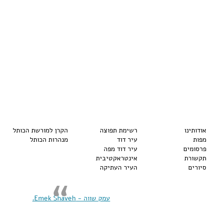
אודותינו
רשימת תפוצה
הקרן למורשת הכותל
מפות
עיר דוד
מנהרות הכותל
פרסומים
עיר דוד מפה
תקשורת
אינטראקטיבית
סיורים
העיר העתיקה
‏עמק שווה - Emek Shaveh‏.