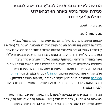
הודעה לעיתונות: פניה לבג"ץ בדרישה למנוע
סגירת שטח נוסף באתר הארכיאולוגי
בסילואן/עיר דוד
25 בינואר, 2016
24 לינואר 2016
קבוצת תושבים מהכפר סילואן וארגון עמק שווה פנו אתמול לבג"ץ
בדרישה למנוע את סגירת השטח הארכיאולוגי המכונה "שטח E" (מס' 6 ו
7 במפה) שהוא השטח הציבורי הפתוח הגדול ביותר בכפר סילואן ובאתר
הארכיאולוגי 'עיר דוד'. העתירה הוגשה נגד רשות הטבע והגנים (רט"ג)
אשר בתהליך הדרגתי ובשיתוף עמותת אלע"ד סוגרת שטחי ציבור
ושטחים ארכיאולוגים אשר בעבר היו פתוחים לכלל תושבי הכפר וציבור
המבקרים. עתירה זו מצטרפת לעתירת עמק שווה כנגד סגירת שטח
ארכיאולוגי אחר בסילואן המכונה
שטח G
(מס' 3 במפה), ונגד
ניהול
המנהרה
המחברת בין סילואן לעיר העתיקה (ויוצאת במרכז דוידסון)
וכנגד המאבק לבנות את מתחם קדם על העתיקות שנחשפו בחניון גבעתי
(מס' 1 במפה)
הגידור והצבת שערים בכניסה לשטח E קרו באותו זמן שבו גודר ונסגר
בשערים גם שטח G , בסביבות יולי 2015. שטחים ארכיאולוגיים אלו, בהם
ישנה חפירה ארכיאולוגית, הם השטח הציבורי הגדול ביותר שפתוח