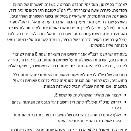
לציבור בסילואן, מאז ימי המנדט הבריטי, בשנות העשרים של המאה
הקודמת. סגירת שטח ציבורי זה ע"י רט"ג לטובת הגן הלאומי עיר דוד,
מאפיינת את ההתנהלות הישראלית בסילואן בשני העשורים האחרונים.
באמצע שנות ה 90 נסגר מעיין הכפר המכונה עין אום אל-דראג'/מעיין
הגיחון (מס' 5 במפה) לצורך חפירות ארכיאולוגיות ולא נפתח לתושבים
מאז ועד היום. בשנת 2005 נסגר שטח ברכת אל-חמרה/בריכת השילוח
(מס' 9 במפה) בקצה הדרומי של הכפר, בצמוד לשכונת אל-בוסתן ומאז
הכניסה אליו בתשלום.
בעתירה שהגשנו לבג"ץ אנו דורשים את השארת שטח E פתוח לציבור
ולתושבים, ושדפוס ההשתלטות על שטחים פתוחים בכפר: גידור, סגירה
לציבור, ובניה ללא הצגת תוכנית פיתוח ברורה ומאושרת, יפסקו לאלתר.
מחובתה של רט"ג לדאוג לעתיקות ולאתרים ההיסטוריים לרווחת כלל
התושבים, ולא להפוך את הגנים לאומיים לכלי לניכוס שטחים ונישול
תושבים. אנו תקווה שבג"ץ יוביל לפעולות הבאות:
יעצור את תהליך ההשתלטות על שטח E.
ידרוש מרט"ג ואלע"ד לתת דין וחשבון על תוכניות הפיתוח שלהם
באזור.
יאלץ אותם להתחשב בצרכים של תושבי הכפר בתוכניות הפיתוח
הארכיאולוגיות והתיירותיות של האתר
עתירה זו מצטרפת למאבק רחב יותר שעמק שווה מנהל בשנה באחרונה