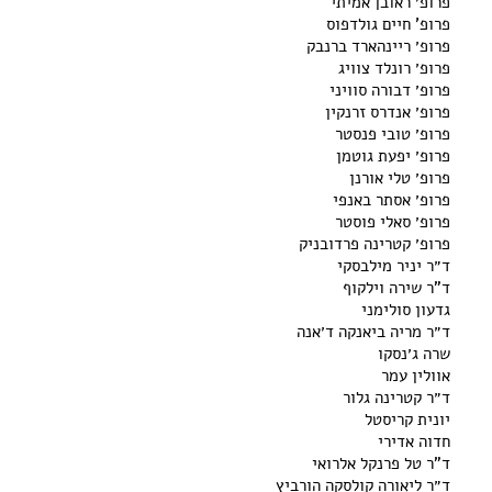
פרופ׳ ראובן אמיתי
פרופ' חיים גולדפוס
פרופ׳ ריינהארד ברנבק
פרופ׳ רונלד צוויג
פרופ׳ דבורה סוויני
פרופ׳ אנדרס זרנקין
פרופ׳ טובי פנסטר
פרופ׳ יפעת גוטמן
פרופ׳ טלי אורנן
פרופ׳ אסתר באנפי
פרופ׳ סאלי פוסטר
פרופ׳ קטרינה פרדובניק
ד״ר יניר מילבסקי
ד"ר שירה וילקוף
גדעון סולימני
ד״ר מריה ביאנקה ד׳אנה
שרה ג׳נסקו
אוולין עמר
ד״ר קטרינה גלור
יונית קריסטל
חדוה אדירי
ד"ר טל פרנקל אלרואי
ד״ר ליאורה קולסקה הורביץ