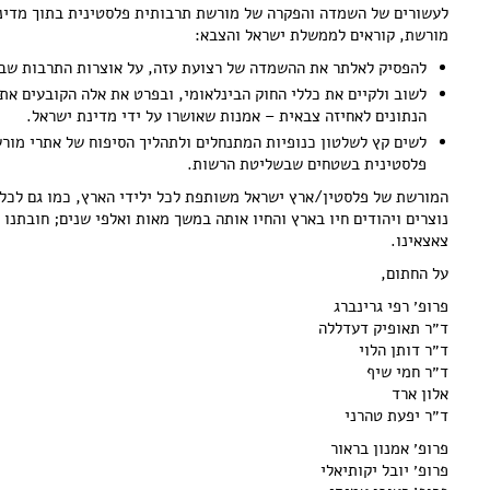
לעשורים של השמדה והפקרה של מורשת תרבותית פלסטינית בתוך מדינת
מורשת, קוראים לממשלת ישראל והצבא:
להפסיק לאלתר את ההשמדה של רצועת עזה, על אוצרות התרבות שבה,
לשוב ולקיים את כללי החוק הבינלאומי, ובפרט את אלה הקובעים א
הנתונים לאחיזה צבאית – אמנות שאושרו על ידי מדינת ישראל.
לשים קץ לשלטון כנופיות המתנחלים ולתהליך הסיפוח של אתרי מור
פלסטינית בשטחים שבשליטת הרשות.
המורשת של פלסטין/ארץ ישראל משותפת לכל ילידי הארץ, כמו גם לכל 
נוצרים ויהודים חיו בארץ והחיו אותה במשך מאות ואלפי שנים; חובתנו 
צאצאינו.
על החתום,
פרופ׳ רפי גרינברג
ד״ר תאופיק דעדללה
ד״ר דותן הלוי
ד״ר חמי שיף
אלון ארד
ד״ר יפעת טהרני
פרופ׳ אמנון בראור
פרופ׳ יובל יקותיאלי