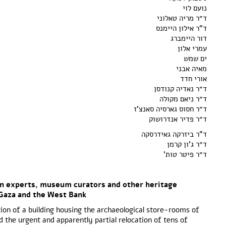
נועם לוי
ד״ר מריה טאלוני
ד"ר אילון היימנס
דור היימברג
עמרי אלון
ים שמש
מאיה אבני
אורי חדד
ד״ר נאדיה קנודסן
ד״ר ניאם מקולה
ד״ר חסוס גארסיה סאנצ'ז
ד״ר פדיר אנדרושוק
ד"ר ביזרקה גאידרסקה
ד״ר ג'ון קרמן
ד״ר פיטר טות'
on experts, museum curators and other heritage
 Gaza and the West Bank
tion of a building housing the archaeological store-rooms of
d the urgent and apparently partial relocation of tens of