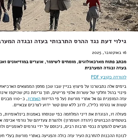
גילוי דעת נגד ההרס התרבותי בעזה ובגדה המערב
16 באוקטובר, 2025
מכתב פתוח מארכאולוגים, מומחים לשימור, אוצרים במוזיאונים וא
בעזה ובגדה המערבית
להורדה כקובץ PDF
בימים אלה נתבשרנו על פיצוץ בניין שבו שכן מחסן הממצאים הארכיאול
פינוי בהול וחלקי של עשרות אלפי פריטים, תוך גרימת נזק שהיקפו אינ
עזה המופנית גם אל אתרי מורשת (על פי הדיווח
האחרון
, כ-110 
קשות או נהרסו כליל), לרוב ללא שום קשר ידוע לצרכים צבאיים.
פעולה זו, הנוגדת את דיני המלחמה כפי שנוסחו באמנות בינלאומיות,
מביאים להפקרת נכסי תרבות רבים, ניכוסם על ידי גורמים לאומניים ו
לנוכח ההכנות להחרבת העיר עזה כולה והפגיעה באתרי מורשת בעלי חש