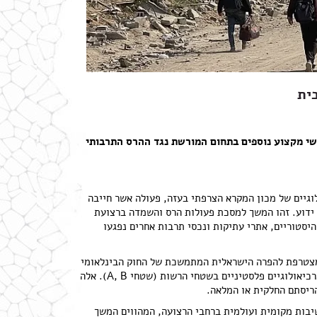
ית
נשי מקצוע נוספים בתחום המורשת נגד ההרס התרבותי
וגיים של מכון המקרא הצרפתי בעזה, פעולה אשר חייבה
ו ידוע. זהו המשך למסכת פעולות הרס והשמדה ברצועת
מבנים היסטוריים, אתרי עתיקות ונכסי תרבות אחרים נפגעו
 מצטרפת להפרה הישראלית המתמשכת של החוק הבינלאומי
בשטחים הכבושים (יהודה ושומרון) ולהצרת צעדיהם של גורמי אכיפה ארכיאולוגיים פלסטיניים בשטחי הרשות (שטחי A, B). אלה
להריסתם החלקית או המלאה.
יבות מקומית ועולמית ברחבי הרצועה, המהווים המשך