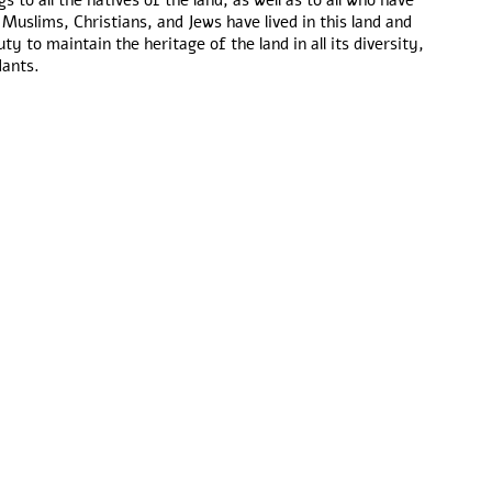
 to all the natives of the land, as well as to all who have
Muslims, Christians, and Jews have lived in this land and
uty to maintain the heritage of the land in all its diversity,
dants.