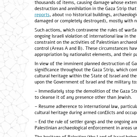
thousands of items, causing damage whose extent is
destruction and annihilation in the Gaza Strip that
reports
, about 110 historical buildings, archaeolog
damaged or completely destroyed), mostly with n
Such actions, which contravene the rules of warfar
ongoing Israeli violation of international law in t
constraint on the activities of Palestinian archaeo
control (Areas A and B). These circumstances have 
appropriation by nationalist elements, and their p
In view of the imminent planned destruction of Gaz
significance throughout the Gaza Strip, which con
cultural heritage within the State of Israel and th
upon the Government of Israel and the military to
– Immediately stop the demolition of the Gaza Stri
to cleanse it of any presence other than Jewish.
– Resume adherence to international law, particul
cultural heritage during armed conflicts and occup
– End the rule of settler gangs and the ongoing a
Palestinian archaeological enforcement in areas un