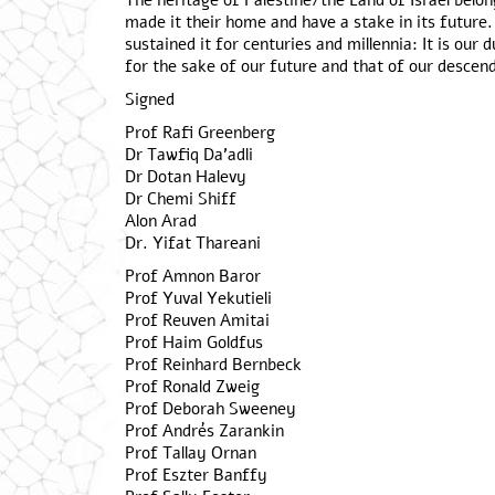
The heritage of Palestine/the Land of Israel belongs
made it their home and have a stake in its future. 
sustained it for centuries and millennia: It is our d
for the sake of our future and that of our descen
Signed
Prof Rafi Greenberg
Dr Tawfiq Da'adli
Dr Dotan Halevy
Dr Chemi Shiff
Alon Arad
Dr. Yifat Thareani
Prof Amnon Baror
Prof Yuval Yekutieli
Prof Reuven Amitai
Prof Haim Goldfus
Prof Reinhard Bernbeck
Prof Ronald Zweig
Prof Deborah Sweeney
Prof Andrés Zarankin
Prof Tallay Ornan
Prof Eszter Banffy