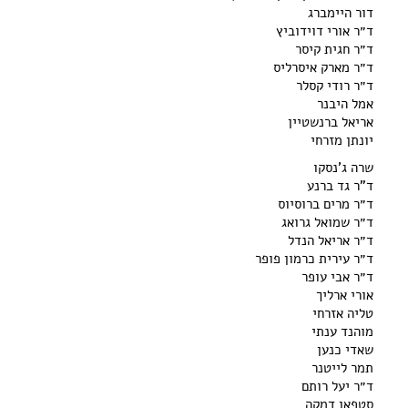
דור היימברג
ד״ר אורי דוידוביץ
ד״ר חגית קיסר
ד״ר מארק איסרליס
ד״ר רודי קסלר
אמל היבנר
אריאל ברנשטיין
יונתן מזרחי
שרה ג'נסקו
ד"ר גד ברנע
ד״ר מרים ברוסיוס
ד״ר שמואל גרואג
ד״ר אריאל הנדל
ד״ר עירית כרמון פופר
ד״ר אבי עופר
אורי ארליך
טליה אזרחי
מוהנד ענתי
שאדי כנען
תמר לייטנר
ד״ר יעל רותם
סטפאן דמקה