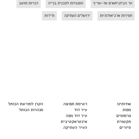
הר הבית\חארם אל-שריף
התנגדות לתכנית בנייה
זכויות תושב
חפירות ארכיאולוגיות
ירושלים העתיקה
תיירות
אודותינו
רשימת תפוצה
הקרן למורשת הכותל
מפות
עיר דוד
מנהרות הכותל
פרסומים
עיר דוד מפה
תקשורת
אינטראקטיבית
סיורים
העיר העתיקה