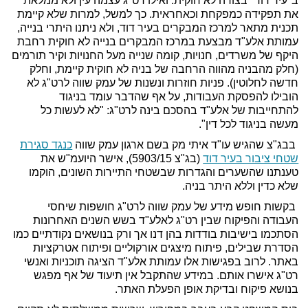
ב"עיר דוד" בצורה לא חוקית. ואילו רט"ג עצמה עין ולא ממלאת
את תפקידה כמפקחת וכאחראית. כך למשל, למרות שלא קיימת
תכנית מתאר למרכז המבקרים בעיר דוד, ולא ניתנו היתרי בנייה,
עמותת אלע"ד מבצעת במרכז המבקרים בנייה לא חוקית רחבת
היקף של משרדים, חנויות, קומה שנייה מעל החנויות וקיר תורמים
(חלק מהבניה מהווה הרחבה של בניה לא חוקית קיימת, וחלק
חדשה לחלוטין). פניות חוזרות ונשנות של עמק שווה לרט"ג לא
הובילו להפסקת העבודות, על אף שהדבר עומד בניגוד
להתחייבות של אלע"ד בהסכם בינה לרט"ג: "לא לעשות כל
מעשה בניגוד לכל דין".
בבג"צ שהגיש עו"ד איתי מק בשם ארגון עמק שווה
כנגד סגירת
שטחי ציבור בעיר דוד
(בג"צ 5903/15), אישר היועמ"ש את
טענתנו שהשערים והגדרות שבשטחי התיירות השונים, הוקמו
שלא כדין וללא היתר בניה.
בקשות חופש מידע של עמק שווה לרט"ג חושפות שיחסי
העבודה והפיקוח שבין רט"ג לאלע"ד בשש השנים האחרונות
הסתכמו בישיבות בודדות בהן דנו אך ורק בנושאים נקודתיים כמו
הסדרת שבילים, פיתוח מיצגים אורקוליים ופיתוח אטרקציות
באתר. לרוב בפגישות אלו עמותת אלע"ד הציגה תוכניות ואנשי
רט"ג אישרו אותם. במידע שהתקבל אין תיעוד של אף מפגש
בנושא פיקוח ובדיקת אופן הפעלת האתר.