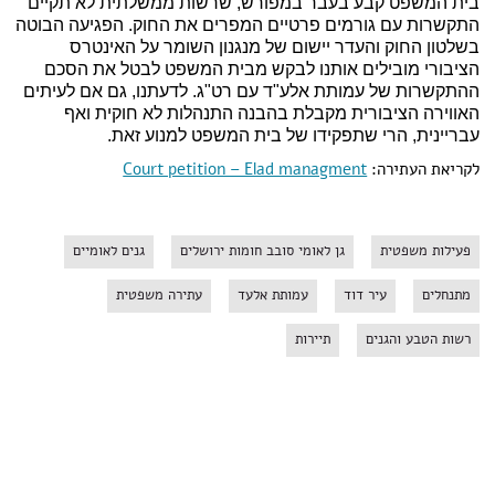
בית המשפט קבע בעבר במפורש, שרשות ממשלתית לא תקיים
התקשרות עם גורמים פרטיים המפרים את החוק. הפגיעה הבוטה
בשלטון החוק והעדר יישום של מנגנון השומר על האינטרס
הציבורי מובילים אותנו לבקש מבית המשפט לבטל את הסכם
ההתקשרות של עמותת אלע"ד עם רט"ג. לדעתנו, גם אם לעיתים
האווירה הציבורית מקבלת בהבנה התנהלות לא חוקית ואף
עבריינית, הרי שתפקידו של בית המשפט למנוע זאת.
לקריאת העתירה:
Court petition – Elad managment
פעילות משפטית
גן לאומי סובב חומות ירושלים
גנים לאומיים
מתנחלים
עיר דוד
עמותת אלעד
עתירה משפטית
רשות הטבע והגנים
תיירות