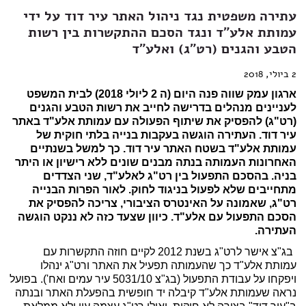
עתירה משפטית נגד ניהול האתר עיר דוד על ידי
עמותת אלע"ד ונגד הסכם ההתקשרות בין רשות
הטבע והגנים (רט"ג) ואלע"ד
2 ביולי, 2018
ארגון עמק שווה פנה היום (ה 2 ליולי 2018) לבית המשפט
לעניינים מנהלים בדרישה לחייב את רשות הטבע והגנים
(רט"ג) להפסיק את שיתוף הפעולה עם עמותת אלע"ד באתר
עיר דוד. העתירה הוגשה בעקבות בנייה בלתי חוקית של
עמותת אלע"ד בשטח האתר עיר דוד. כך למשל בשנתיים
האחרונות העמותה בנתה מבנים שונים ללא רישיון או היתר
בניה. בהסכם התפעול בין רט"ג לאלע"ד, שני הצדדים
מתחייבים שלא לפעול בניגוד לחוק. לאור הפרות הבנייה
רט"ג, שאמונה על האינטרס הציבורי, צריכה להפסיק את
הסכם התפעול עם אלע"ד. כיוון שצעד כזה לא ננקט הוגשה
העתירה.
בג"צ אישר לרט"ג בשנת 2012 לקיים חוזה התקשרות עם
עמותת אלע"ד כך שהעמותה תפעיל את האתר ורט"ג ינהלו
ויפקחו על עבודת התפעול (בג"צ 5031/10 עיר עמים ואח'). בפועל
נראה שעמותת אלע"ד קיבלה יד חופשית בהפעלת האתר ובנתה