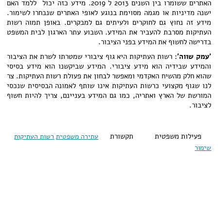
האתרים ששומרו בין השנים 2013 ל 2019. מידע כזה יכול ללמד האם
ישנה מדיניות או מגמה מסוימת בנוגע לאופי האתרים שנבחרו לשימור.
מידע זה נחוץ גם לחוקרים ולעיתים גם למבקרים. באופן תמוה רשות
העתיקות מסרבת להעביר את המידע. השבוע עתר הארגון לבית המשפט
בדרישה לחשוף את המידע בפני הציבור.
'עמק שווה':
רשות העתיקות היא גוף ציבורי שמטרתו לשרת את הציבור
והמידע שבידיה הוא מידע ציבורי. המידע שביקשנו הוא מידע בסיסי
שהוא חלק מהשיח האקדמי ומאפשר לבחון את פעולת רשות העתיקות. צר
לנו שגוף מקצועי כרשות העתיקות אינו שותף לאמונה הבסיסית שנכסי
המורשת של הארץ ואתריה, כמו גם המידע בעניינם, צריך להיות חשוף
לציבור.
פעילות משפטית
תקשורת
עתירה משפטית
רשות העתיקות
שימור