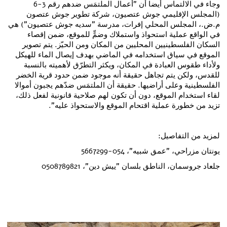
وجاء في الالتماس أيضا أن "أعمال الملتمَس ضدهم رقم 3-6
(المجلس الإقليمي جوش عتصيون، شركة تطوير جوش عتصون
م.ض.، المجلس المحلي إفرات، مدرسة "سديه جوش عتصيون") هي
في الواقع عملية استحواذ واستملاك وضمٍّ للموقع، ضمن إقصاء
السكان الفلسطينيين المحليين من المكان ومن الحيّز. يتم تصوير
الموقع في سياق استخدامه في الماضي بهدف إيصال الماء للهيكل
ولأداء طقوس العبادة في المكان، ويكثر التطرّق لأهميته بالنسبة
للقدس، ولكن يتم تجاهل حقيقة أنه موجود ضمن حدود قرية الخضر
الفلسطينية وعلى أراضيها. حقيقة أن الملتمَس ضدّهم يجبون أموالا
لقاء استخدام الموقع، دون أن تكون لهم صلاحية قانونية لفعل ذلك،
تزيد من خطورة عملية اقتحام الموقع والاستحواذ عليه".
لمزيد من التفاصيل:
يونتان مزراحي، "عمق شبيه"، 054-5667299
جلعاد جروسمان، الناطق بلسان "ييش دين"، 0508789821