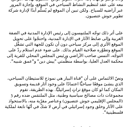
معه على عقد لتنظيم النشاط السياحي في الموقع، وإجازة المرور
عبر أراضيه للسياح. ولكن تبين أن الموقع لم يُسلَّم أبدًا لإدارة شركة
تطوير جوش عتصيون.
على أثر ذلك توجّه الملتمِسون إلى رئيس الإدارة المدنية في الضفة
الغربية وإلى ضابط الآثار في الإدارة المدنية، واحتجّوا على تحويل
الموقع الأثري إلى مركز سياحي دون أن تكون للجهة التي تشغِّل
الموقع وتطوّره صلاحية القيام بذلك. على ضوء عدم استلام ردّ على
التوجّه، التمس صاحب الأراضي ورئيس المجلس المحلي للقرية إلى
محكمة العدل العليا، بواسطة منظّمتي "ييش دين" و"عمق شبيه".
ونصّ الالتماس على أن "قناة البيار هي نموذج للاستيطان السياحي،
الذي ينشئ موقعًا سياحيًّا اعتمادًا على وجود آثار قديمة وتسويق
المكان كما لو كان موقعَ تراثٍ إسرائيليًّا. بهذه الطريقة، تقوم
مجموعات ذات مصالح سياسية وطنية، مثل الملتمَس ضده رقم 3
(المجلس الإقليمي جوش عتصيون) وعناصر مقرّبة منه، بالاستحواذ
على الآثار وخلق وجود إسرائيلي في أرض لا شكّ في أنّها تابعة لملكية
فلسطينية".