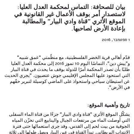
بيان للصحافة: التماس لمحكمة العدل العليا:
لاستصدار أمر بوقف الأعمال غير القانونية في
الموقع الأثري "قناة وادي البيار" والمطالبة
بإعادة الأرض لصاحبها.
1 ספטמבר, 2016
قدّم أهالي قرية الخضر الفلسطينية، مع منظّمتي "عمق شبيه"
و"ييش دين"، التماسًا اليوم 10 تموز 2016 إلى محكمة العدل العليا
طلبًا بأن تصدر المحكمة أمرًا للدولة بوقف ما يحدث في قناة البيار
التي استحوذ عليها المجلس الإقليمي جوش عتصيون. "يجري الحديث
عن استيطان سياحي واستحواذ على الماضي كوسيلة لتبرير حقّهم
في الأرض".
تاريخ وأهمية الموقع:
يشكّل الموقع الأثري "قناة وادي البيار" جزءًا من قناة الماء السفلى
التي أوصلت الماء من مرتفعات الجبال والينابيع التي تخزّن المياه
الجوفية من بيت لحم إلى القدس، وقد جرى استعمالها حتى فترة
الانتداب البريطاني. تبدأ القناة في عين البيار ويصل طولها إلى ثلاثة