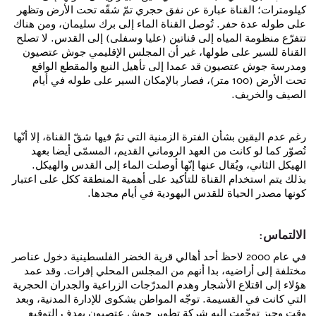
كيلومترات؛ القناة عبارة عن نفق حجري تمّ شقّه تحت الأرض وتظهر
على طوله عدة حفر. تُوصل القناة الماء إلى برك سليمان، ومن هناك
تتفرّع منظومة المياه إلى قناتين (عليا وسفلى) إلى القدس. لا تصلح
القناة للسير على طولها، غير أن المجلس الإقليمي جوش عتصيون
ومدرسة جوش عتصيون قد عمدا إلى تأهيل النبع والمقطع الواقع
تحت الأرض (100 متر)، فصار بالإمكان السير على طوله في أيام
الصيف والخريف.
رغم عدم اليقين بشأن الفترة الزمنية التي تمّ فيها شقّ القناة، إلا أنّها
تُصوّر كما لو كانت من العهد الروماني القديم، المسمّى أيضا بعهد
الهيكل الثاني، ويُقال عنها إنّها أوصلت الماء إلى القدس والهيكل.
بذلك يتم استخدام القناة للتأكيد على أهمية المنطقة ككل على اعتبار
كونها مصدر الحياة للقدس اليهودية في أيام مجدها.
الالتماس:
في عام 2000 لاحظ أحد أهالي قرية الخضر الفلسطينية دخول عناصر
مختلفة إلى أراضيه، بدا أنهم من المجلس المحلي إفرات. وقد عمد
هؤلاء إلى اقتلاع الأشجار وهدم المدرّجات الزراعية والجدران الحجرية
التي كانت في القسيمة. توجّه المواطن بشكوى للإدارة المدنية، وبعد
وقت وجيز توجّهت إليه شركة تطوير جوش عتصيون بهدف التوقيع