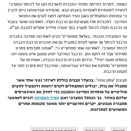
כאמור, למרות דחייתה תחזור התכנית להארכת הקו עד לכותל המערבי
לוועדה לתשתיות לאומיות בשבוע הבא. מהמידע שברשותנו ניתן להבין
כי עמותות המתנחלים באגן העיר העתיקה לחצו לקדם את התוואי
המדובר. לתכניות אלו מצטרפת גם הרכבת הקלה. לאחרונה אושר בעבור
קו הרכבת הקלה לכותל תקציב בסך עשרה מיליון שקלים לתכנון תב"ע.
שר התחבורה הנוכחי, בצלאל סמוטריץ' הביע לאחרונה תמיכה בתכנית
הרכבל לכותל אך שואף לקדם במקביל גם את תוכנית הרכבת הכבדה
לכותל המערבי. לאחרונה אמר סמוטריץ כי: "אנחנו מקדמים פתרון
מסילתי אבל זה לוקח זמן. הרכבל המדובר יסיע 3000 איש בשעה וזה
בהחלט מענה ‏יעיל". קידום תוכנית הרכבת הכבדה, ואמירתו של
סמוטריץ' מחזקת את המידע שברשותנו, שהרכבל הוא פתרון זמני עד
הקמת הרכבת.
תגובת 'עמק שווה':
בהעדר תכנית כוללת לאיזור וגוף אחד אשר
מתכלל את כולן, יכולים המתנחלים לקדם יוזמות ולהפעיל לחצים
פוליטיים על מוסדות המדינה והתכנון כדי לחזק את האינטרסים
שלהם באזור. כך הכותל המערבי ואגן
העיר העתיקה
זוכים לאמצעי
תחבורה מגוונים, יקרים וחדשניים יותר מאשר מקומות אחרים
המשוועים לפתרונות.