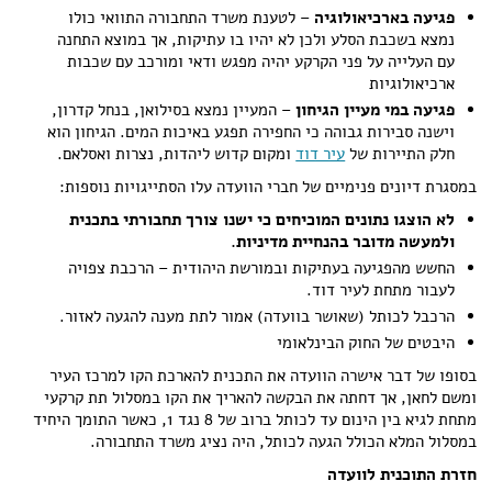
פגיעה בארכיאולוגיה
– לטענת משרד התחבורה התוואי כולו
נמצא בשכבת הסלע ולכן לא יהיו בו עתיקות, אך במוצא התחנה
עם העלייה על פני הקרקע יהיה מפגש ודאי ומורכב עם שכבות
ארכיאולוגיות
פגיעה במי מעיין הגיחון
– המעיין נמצא בסילואן, בנחל קדרון,
וישנה סבירות גבוהה כי החפירה תפגע באיכות המים. הגיחון הוא
חלק התיירות של
עיר דוד
ומקום קדוש ליהדות, נצרות ואסלאם.
במסגרת דיונים פנימיים של חברי הוועדה עלו הסתייגויות נוספות:
לא הוצגו נתונים המוכיחים כי ישנו צורך תחבורתי בתכנית
ולמעשה מדובר בהנחיית מדיניות.
החשש מהפגיעה בעתיקות ובמורשת היהודית – הרכבת צפויה
לעבור מתחת לעיר דוד.
הרכבל לכותל (שאושר בוועדה) אמור לתת מענה להגעה לאזור.
היבטים של החוק הבינלאומי
בסופו של דבר אישרה הוועדה את התכנית להארכת הקו למרכז העיר
ומשם לחאן, אך דחתה את הבקשה להאריך את הקו במסלול תת קרקעי
מתחת לגיא בין הינום עד לכותל ברוב של 8 נגד 1, כאשר התומך היחיד
במסלול המלא הכולל הגעה לכותל, היה נציג משרד התחבורה.
חזרת התוכנית לוועדה