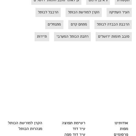
תקשורת
גיא בן הינום
גן לאומי סובב חומות ירושלים
העיר העתיקה
הקרן למורשת הכותל
הרכבל לכותל
הרכבת הכבדה לכותל
מתחם קדם
מתנחלים
סובב חומות ירושלים
רחבת הכותל המערבי
תיירות
אודותינו
רשימת תפוצה
הקרן למורשת הכותל
מפות
עיר דוד
מנהרות הכותל
פרסומים
עיר דוד מפה