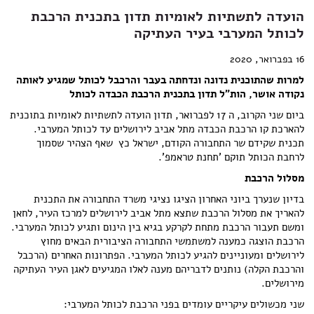
הועדה לתשתיות לאומיות תדון בתכנית הרכבת
לכותל המערבי בעיר העתיקה
16 בפברואר, 2020
למרות שהתוכנית נדונה ונדחתה בעבר והרכבל לכותל שמגיע לאותה
נקודה אושר, הות"ל תדון בתכנית הרכבת הכבדה לכותל
ביום שני הקרוב, ה 17 לפברואר, תדון הועדה לתשתיות לאומיות בתוכנית
להארכת קו הרכבת הכבדה מתל אביב לירושלים עד לכותל המערבי.
תכנית שקידם שר התחבורה הקודם, ישראל כץ שאף הצהיר שסמוך
לרחבת הכותל תוקם 'תחנת טראמפ'.
מסלול הרכבת
בדיון שנערך ביוני האחרון הציגו נציגי משרד התחבורה את התכנית
להאריך את מסלול הרכבת שתצא מתל אביב לירושלים למרכז העיר, לחאן
ומשם תעבור הרכבת מתחת לקרקע בגיא בין הינום ותגיע לכותל המערבי.
הרכבת הוצגה כמענה למשתמשי התחבורה הציבורית הבאים מחוץ
לירושלים ומעוניינים להגיע לכותל המערבי. הפתרונות האחרים (הרכבל
והרכבת הקלה) נותנים לדבריהם מענה לאלו המגיעים לאגן העיר העתיקה
מירושלים.
שני מכשולים עיקריים עומדים בפני הרכבת לכותל המערבי: