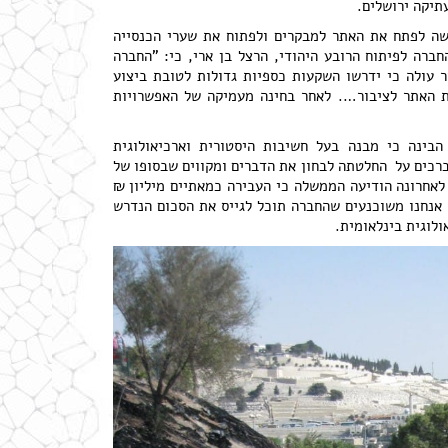
תיקה ירושלים.
שה לפתח את האתר למבקרים ולפתוח את שערי הכנסייה
ברה לפיתוח הרובע היהודי, הרצל בן ארי, כי: "החברה
ור עולה כי ידרשו השקעות כספיות גדולות לטובת ביצוע
ת האתר לציבור…. לאחר בחינה מעמיקה של האפשרויות
בינה כי מבנה בעל חשיבות היסטורית וארכיאולוגית
מברכים על החלטתה לבחון את הדברים ומקווים שבסופו של
 לאחרונה הודיעה הממשלה כי העבירה כמאתיים מיליון ₪
, אנחנו משוכנעים שהחברה תוכל לגייס את הסכום הנדרש
לוגית בינלאומית.