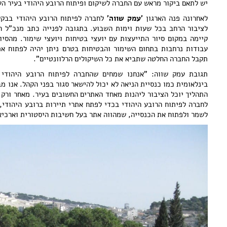
יש לתאם ביקור מראש עם החברה לשיקום ופיתוח הרובע היהודי בעיר הע
לאחרונה פנה הארגון
'עמק שווה'
לחברה לפיתוח הרובע היהודי בבק
לציבור הרחב בכל שעות וימות השבוע. בתגובה לפנייה כתב מנכ"ל הח
קיימה במקום סיור התייעצות עם יועצי בטיחות ויועצי שימור. מהסי
עבודות נרחבות בתחום השימור והבטיחות בטרם ניתן יהיה לפתוח א
תקבל החברה החלטה שתביא את כל השיקולים הרלוונטיים".
תגובת עמק שווה: "אנחנו שמחים שהחברה לפיתוח הרובע היהודי ה
בינלאומית כמו כנסיית הניאה לא יכול להישאר סגור בפני הקהל. אנו 
התהליך יוכל הציבור ליהנות מאחד האתרים החשובים בעיר. מאחר ורק
לחברה לפיתוח הרובע היהודי בכדי לפתח אתרי תיירות ברובע היהודי
לשמר ולפתוח את הכנסייה, שמהווה אתר בעל חשיבות היסטורית וארכיאו