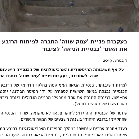
בעקבות פניית 'עמק שווה' החברה לפיתוח הרובע 
את האתר 'כנסיית הניאה' לציבור
3 במרץ, 2019
על אף חשיבותה ההיסטורית והארכיאולוגית של הכנסייה היא עומד
שנה. לאחרונה, בעקבות פניית 'עמק שווה' בוחנת הח
למרות חשיבותה, כנסיית הניאה הממוקמת בחלקו הדרומי של הרובע 
הכנסייה נבנתה במאה השישית לספירה על ידי הקיסר הביזנטי יוסט
מטר (שטח של מגרש כדורגל).
קיומה של הכנסייה היה ידוע לחוקרים, אך לא מיקומה. שרידי הכנסייה 
שהתקיימו ברובע היהודי בשנות השבעים של המאה העשרים.
בעוד אתרים אחרים שנחשפו במהלך החפירות הארכיאולוגיות ברובע היהו
שימור והפכו לאתרי תיירות מרכזיים, כנסיית הניאה נזנחה. שער הכני