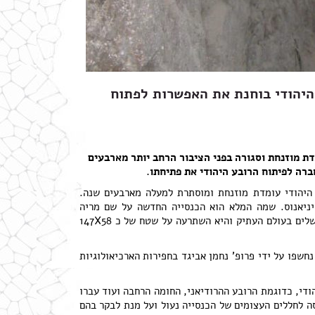
היהודי בוחנת את האפשרות לפתוח
ת מוזנחת וסגורה בפני הציבור הרחב יותר מארבעים
ברה לפיתוח הרובע היהודי את פתיחתו.
היהודי עומדת מוזנחת ומוסתרת למעלה מארבעים שנה.
יניאנוס. שמה המלא הוא הכנסייה החדשה על שם מריה
אם-ישו. בנייתה היוותה את אחד ממפעלי הבנייה הגדולים ביותר בירושלים בעולם העתיק והיא השתרעה על שטח של כ 147X58
נחשפו על ידי פרופ' נחמן אביגד בחפירות הארכיאולוגיות
די, כדוגמת הרובע ההרודיאני, החומה הרחבה ועוד עברו
סה לחללים העצומים של הכנסייה נעול ועל מנת לבקר בהם