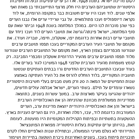
לקום מדינת ישראל בשנת 1948. אלו הן ערים עתיקות ובעלות חשיבות
היסטורית שתושביהם הערבים היו חלק מרצף התיישבותי בן מאות ואף
אלפי שנים. לוד ועכו היו ערים חשובות כבר בתקופה הרומית, אז לוד
נקראה דיוספוליס ועכו פתולמאיס. על גבי שרידי ערים אלו נבנו הערים
כפי שהן מוכרות לנו היום. במהלך המלחמה בשנת 1948 וביתר שאת עם
סוף המלחמה, ישראל פינתה/גרשה את תושבי הערים לוד ועכו (יחד עם
תושבי ערים רבות אחרות כדוגמת יפו, אשקלון, חיפה, טבריה ועוד). את
מקומם של תושבי העיר הערבים המקוריים בעכו תפסו תושבים ערבים
שגורשו מכפריהם בצפון הארץ, ואת מקומם של התושבים הערבים שגורשו
מלוד תפסו תושבים ערבים מהעיר הדרומית אשקלון ומכפרי הסביבה. רק
קומץ משפחות מהעיר הערבית שלפני 1948 המשיכו לגור בערים אלו.
בעוד שבעכו התושבים הערבים החדשים גרו בבתים העתיקים שנטשו
תושביה המקוריים, בלוד הוחלט להרוס את כל העיר העתיקה באמצע
שנות החמישים של המאה ה 20 ורק מעט מבנים בעלי חשיבות היסטורית
נשארו עומדים על תילם. בשתי הערים, ישראל אכלסה עולים חדשים,
יהודים שהגיעו בעיקר מארצות ערב. במשך עשרות בשנים, כתוצאה
ממדיניות ממשלתית מכוונת שהזניחה הן את האוכלוסייה הערבית
בישראל והן את האוכלוסייה היהודית יוצאת מדינות ערב, הערים
המעורבות כדוגמת לוד, עכו, רמלה ואחרות, היו גם הערים העניות בארץ.
ההשקעות בתשתיות ובפיתוח הקהילות המקומיות היו מועטות. לעומת
זאת, בהיותן ערים עתיקות בעלות היסטוריה מפוארת הפוטנציאל
התיירותי לא נעלם מעיני הממשלה, ובתחילת שנות האלפיים החלו לקדם
תוכניות פיתוח בעכו. בשנים האחרונות ניכרת השקעה בתיירות ושימור