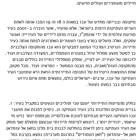
חיילים משוחררים ועולים חדשים.
מיקומה ובנייתה מחדש של עכו במאות ה 18 וה 19 הפכו אותה לאחת
הערים העתיקות היפות בישראל. אלא שהעיר, אשר הוכרה ב-2001 כעיר
מורשת עולמית על ידי אונסק"ו, עברה מזמן לידיים של העירייה ואנשי
עסקים, ואלה פועלים במרץ בשני העשורים האחרונים לפתח אותה כעיר
תיירות. הנרטיב המרכזי המוצג למבקרים הוא עכו מהתקופה הצלבנית.
כך למשל מוצע מסלול טיול במנהרת הטמפלרים, המצודה הצלבנית ועוד.
לזכותה של העיריה יש לציין, שחלק ממסלולי התיירות כוללים מבנים
מהתקופה העות'מאנית, כמו מבנה הממשל – הסראיה ועוד. מכל מקום,
אחת התוצאות הישירות של התנופה התיירותית הזאת היא שתושבי העיר
העתיקה של עכו, ערבים-ישראלים כולם, נמצאים תחת איום גירוש
מבתיהם כבר כמעט כעשור.
כחלק מהפיתוח התיירותי ישנם שני תהליכים הנעשים במקביל בעיר: 1.
בניית שווקים ומלונות בלב העיר העתיקה ו2. ניסיון לפנות את תושבי
עכו העתיקה העניים מבתיהם לטובת אוכלוסייה מבוססת יותר (ויש מי
שיאמר, יהודית יותר). דוגמא לפיתוח תיירותי שבעצם מתעלם ואף מוחק
את העיר העתיקה ניתן לראות בהחלטה לבנות בית מלון בחאן אל עומדאן.
חאן אל-עומדאן ("חאן העמודים" בתרגום מערבית) נמצא בקרבת נמל