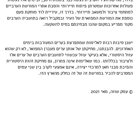
פעולות אחרונות שמטרתן פיתוח תיירותי והסבת אתרי המורשת הערביים
למתחמי ציבור ולמשאב תיירותי. בדרך זו, עיריית לוד מוחקת פעם
נוספת את המורשת המפוארת של העיר ובמקביל רואה בתושביה הערבים
מקור מפריע במקום שהנו מבחינתם בסיס להשקעה.
ישנן סיבות רבות לאלימות שמתפרצת בערים המעורבות בימים
האחרונים. להבנתנו, מחיקתן של אותן ערים מעברן המפואר, לא רק שהוא
עוול היסטורי, אלא בעיקר עוול עכשווי לתושבים הערבים של ערים אלו
ולציבור בכללותו. כמו שאלימות אינה פתרון, גם מחיקת זהות היסטורית
והפיכת מבני חאן למרכזי יצירה, אינם אמצעי לקרב בין שני עמים
המסרבים להכיר במורשת זה של זה כחלק מהארץ הזו.
© עמק שווה, מאי 2021