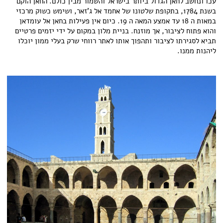
עכו ונחשב לחאן הגדול ביותר בישראל והשמור מבין כולם. החאן הוקם
בשנת 1784, בתקופת שלטונו של אחמד אל ג'זאר, ושימש כשוק מרכזי
במאות ה 18 עד אמצע המאה ה 19. כיום אין פעילות בחאן אל עומדאן
והוא פתוח לציבור, אך מוזנח. בניית מלון במקום על ידי יזמים פרטיים
תביא לסגירתו לציבור ותהפוך אותו לאתר רווחי שרק בעלי ממון יוכלו
ליהנות ממנו.