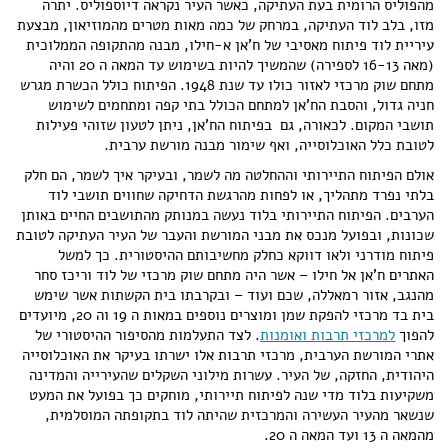
מהפוליס הרומית בעת העתיקה, כאשר העיר נקראה דיוספוליס. יתרה
מזו, בלב לוד העתיקה, במרחק של כמה מאות מטרים מהמוזיאון, מבצעת
עיריית לוד פיתוח מאסיבי של ח'אן א-חילו, מבנה מהתקופה הממלוכית
(מאה 16-13 לספירה) שהמשיך להיות בשימוש עד המאה ה 20 והיה
מתחם שוק מרכזי לאזור כולו עד שנת 1948. הפיתוח כולל הכשרת מגרש
חניה גדול, והסבת הח'אן למתחם הכולל בתי קפה ומתחמים לשימוש
תושבי המקום. לכאורה, גם בפיתוח הח'אן, ניתן לטעון שזוהי פעילות
לטובת כלל האוכלוסייה, ואף שימור מבנה מורשת ערבית.
אולם הפיתוח התיירותי וההחלטה מה לשמר, ובעיקר איך לשמר, הם חלק
בלתי נפרד מתהליך, או לפחות מהרגשת הדחיקה שחווים תושבי לוד
הערבים. הפיתוח התיירותי בלוד נעשה במנותק מהתושבים החיים באותן
שכונות, ובפועל מנכס את מבני המורשת והעבר של העיר העתיקה לטובת
פיתוח מודרני ולאו דווקא כחלק מחשיבותם ההיסטורית. כך למשל
האתרים ח'אן אל חילו – אשר היה מתחם שוק מרכזי של לוד וריכז סחר
מהנגב, אזור רמאללה, שכם ועוד – ובקרבתו בית הקשתות אשר שימש
בית בד מרכזי להפקת שמן ומוצרים נוספים במאות ה 19 וה 20, מיועדים
להפוך
למרכזי תרבות ואומנות
. לצד התעלמות מהסיפור ההיסטורי של
אתרי המורשת הערבית, מרכזי תרבות אלו ישרתו בעיקר את האוכלוסייה
היהודית, החזקה, של העיר. עשרות מילוני השקלים שהעירייה והמדינה
משקיעות בלוד מדי שנה לפיתוח תיירותי, מוחקים כך בפועל את המעט
שנשאר מהעיר העשירה והמרכזית שהיתה לוד בתקופתה המוסלמית,
מהמאה ה 13 ועד המאה ה 20.