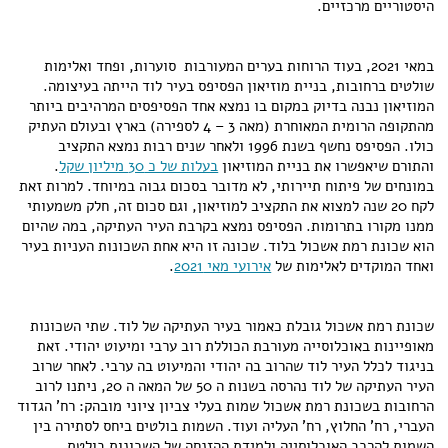
היסטוריים מרכזיים.
במאי 2021, בעוד הרוחות בערים המעורבות סוערות, ופחד ואלימות
שולטים ברחובות, בניית מוזיאון הפסיפס בעיר לוד הייתה בעיצומה.
המוזיאון נבנה בדיוק במקום בו נמצא אחד הפסיפסים המרהיבים ביותר
מהתקופה הרומית המאוחרת (מאה 3 – 4 לספירה) בארץ ובעולם העתיק
כולו. הפסיפס נחשף בשנת 1996 ולאחר שנים רבות נמצא התקציב
והתורם שיאפשרו את בניית המוזיאון
בעלות של כ 30 מיליון שקל
.
במונחים של פיתוח תיירותי, לא מדובר בסכום גבוה במיוחד. למרות זאת
לקח 20 שנה למצוא את התקציב למוזיאון, וגם סכום זה, חלק משמעותי
ממנו מקורו בתרומות. הפסיפס נמצא בקרבת העיר העתיקה, במה שהיום
הוא שכונת רמת אשכול בלוד. שכונה זו היא אחת השכונות העניות בעיר
ואחד המוקדים לאלימות של
אירועי מאי 2021
.
שכונת רמת אשכול גובלת כאמור בעיר העתיקה של לוד. שתי השכונות
מאופיינות באוכלוסייה מעורבת הכוללת רוב ערבי ומיעוט יהודי. זאת
בניגוד לכלל העיר לוד שהרוב בה יהודי והמיעוט בה ערבי. לאחר שרוב
העיר העתיקה של לוד נהרסה בשנות ה 50 של המאה ה 20, ניתנו לרוב
הרחובות בשכונת רמת אשכול שמות בעלי צביון ציוני מובהק: רח' הגדוד
העברי, רח' החלוץ, רח' העליה ועוד. השמות בולטים ביחס לסתירה בין
השמות להרכב האוכלוסייה ולמידת ההזנחה של השכונות בולטת.