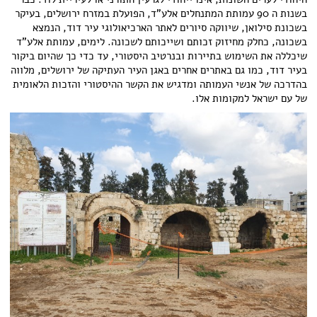
בשנות ה 90 עמותת המתנחלים אלע"ד, הפועלת במזרח ירושלים, בעיקר
בשכונת סילואן, שיווקה סיורים לאתר הארכיאולוגי עיר דוד, הנמצא
בשכונה, כחלק מחיזוק זכותם ושייכותם לשכונה. לימים, עמותת אלע"ד
שיכללה את השימוש בתיירות ובנרטיב היסטורי, עד כדי כך שהיום ביקור
בעיר דוד, כמו גם באתרים אחרים באגן העיר העתיקה של ירושלים, מלווה
בהדרכה של אנשי העמותה ומדגיש את הקשר ההיסטורי והזכות הלאומית
של עם ישראל למקומות אלו.