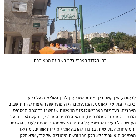
רח' הגדוד העברי בלב השכונה המעורבת
לכאורה, אין קשר בין פיתוח המוזיאון לבין האלימות על רקע
כלכלי-פוליטי-לאומני, המונעת בחלקה מתחושת הקיפוח של התושבים
הערבים. העדויות הארכיאולוגיות המעטות שנחשפו כדוגמת הפסיפס
הרומי, המבנים הממלוכיים, תוואי הדרכים המרכזי, דווקא מעידות על
העושר של העיר והפוטנציאל התיירותי שמסתתר מתחת לעוני, ההזנחה
והמתיחות הפוליטית. בניגוד להרבה אתרי תיירות אחרים, מוזיאון
הפסיפס הוא אפילו לא חלק מהמורשת היהודית של לוד, אלא חלק