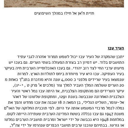
חזית ח'אן אל חילו במהלך השיפוצים
העיר עכו
יתכן שהמקרה של העיר עכו יכול לשמש תמרור אזהרה לגבי עתיד
התושבים בלוד. יש דמיון רב בצורת הפעולה בשתי הערים. גם בעכו יש
מיעוט ערבי החי לצד רוב יהודי. גם בעכו האוכלוסייה הערבית חיה בעיקר
בעיר העתיקה. עכו היא עיר מיוחדת ביחס לתולדות הארץ. למרות
שנמצאו בעיר שרידים מלפני כ 4,000 שנה והיא מוזכרת בתנ"ך כאחת מ
20 הערים ששלמה המלך העביר למלך צור (מלכים א' פרק ט , י-יג),
עיקר השרידים הם מהתקופה הצלבנית, אז היתה עכו נמל ראשי והעיר
הצלבנית האחרונה שנכבשה בשנת 1291, ומתקופת שלטונו של דאהר
אל-עומר, השליט הגלילי, בן המאה ה 18 שבנה את עכו מחדש והפך את
נמלה לנמל מרכזי המשמש אותה עד היום. לפי תוכנית החלוקה של האו"ם
משנת 1947 גם עכו נכללה בשטח המדינה הערבית שעתידה הייתה לקום.
במלחמת 1948 היא נכבשה על ידי ישראל ומרבית תושביה הערבים נמלטו
או גורשו. בבתיהם שוכנו ערבים תושבי הכפרים שנהרסו על ידי צה"ל,