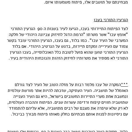
מבחינתם של תושבים אלו, פיתוח משמעותו איום.
הגרעין התורני בעכו
לצד הפיתוח התיירותי בעכו, הגיעו לעיר בשנות ה 90 הגרעין התורני
"אומץ עכו" אשר מטרתו "הרמת הדגל לחיזוק צביונה היהודי של חלקה
המערבי של העיר עכו". כמו בלוד, גם בעכו, הגרעין התורני עובד בקשר
צמוד עם העירייה ומקדם תיירות, בדגש על הנרטיב היהודי. אם בלוד
הגרעין התורני טוען שהוא פועל לטובת כלל האוכלוסייה, בעכו הגרעין
התורני לא מסתיר את מטרותיו לחיזוק הזהות והנוכחות היהודית בעיר.
***
המקרה של עכו מלמד רבות על מזלה הטוב של העיר לצד גורלם
האומלל של תושביה. העיר העתיקה, שזכתה להיות אתר מורשת עולמית
ונחשבת אחת מערי התיירות החשובים בישראל, היא גם העיר הענייה
שתושביה חווים קיפוח ורדיפה עשרות שנים. הפיתוח וההכרה העולמית,
לא רק שלא שיפרה את מצבם של רבים מתושביה, אלא עליהם להתמודד
עם ניסיונות לפנות אותם מבתיהם כחלק מאותו פיתוח מבורך כביכול.
בלוד, מחיקת העיר הערבית נעשה כבר בשנות ה 50, ובימים אלו נעשות