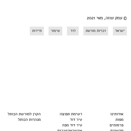
© עמק שווה, מאי 2021
ישראל
זכויות מורשת
לוד
שימור
תיירות
אודותינו
רשימת תפוצה
הקרן למורשת הכותל
מפות
עיר דוד
מנהרות הכותל
פרסומים
עיר דוד מפה
תקשורת
אינטראקטיבית