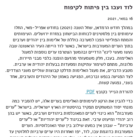
לוד ועכו בין פיתוח לקיפוח
16 במאי, 2021
במהלך חודש הרמדאן, שחל השנה (2021) בחודש אפריל-מאי, החלו
עימותים בין פלסטינים לכוחות הביטחון במזרח ירושלים. העימותים
והמתח הפוליטי הפכו למערכה כוללת של אלימות בין יהודים וערבים
בתוך הערים המעורבות בישראל, כאשר לוד הייתה העיר הראשונה שבה
נעשו מעשי לינץ' הדדיים ובהמשך הצטרפו ערים נוספות למעגל
האלימות. בעכו, חלק משמעותי מהזעם הופנה כלפי מבני תיירות,
מלונות, מתחם לשימור עתיקות ומסעדות בבעלות יהודית או ערבית.
מטבע הדברים, את מעגל האלימות תדלקו קבוצות שוליים משני הצדדים.
לצד הפגיעה בנפש וברכוש, הפגיעה באמון של היהודים והערבים, אחד
בשני, נפגעה קשות.
להורדת הנייר כקובץ
PDF
כדי להבין את הרקע לעימותים האלימים בערים אלה, יש להסביר כמה
מונחי יסוד המשחקים תפקיד בהיסטוריה הארץ ישראלית. בישראל "ערים
מעורבות" הוא כינוי לערים המאוכלסות ביהודים וערבים, כאשר יש בהן
רוב יהודי ומיעוט ערבי. זאת בניגוד ל"ערים יהודיות" או ל"ערים
ערביות" – שבהן אין כמעט שילוב בין שתי האוכלוסיות. הערים
המעורבות כדוגמת עכו, לוד, יפו ואחרות היו ערים ערביות לחלוטין עד