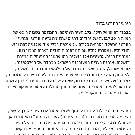
הגרעין התורני בלוד
בצמוד לח'אן אל חילו, בלב העיר העתיקה, התמקמה בשנות ה 90 של
המאה ה 20 קבוצה של יהודים דתיים שהקימה גרעין תורני. הגרעין
התורני מתפקד כקבוצה סגורה של אנשים בעלי אידיאולוגיה זהה ורגש
יהודי חזק, ומטרתו לחזק את הנוכחות היהודית בערים המעורבות.
במובנים רבים, גרעינים אלו פועלים כמו ארגוני המתנחלים במזרח
ירושלים. אומנם בערים המעורבות בישראל מעמדם של הפלסטינים,
אזרחי ישראל, שונה מאשר מעמדם של הפלסטינים במזרח ירושלים,
ולעיתים, הגרעינים התורניים מצהירים על רצונם לעבוד עם כל המגזרים,
אולם בפועל אלו קבוצות סגורות, שאת עיקר העבודה החינוכית הן עושות
עם האוכלוסייה היהודית באותן ערים והן מבדלות עצמם מהמרקם העירוני
באורח חייהם הדתי והקהילתי.
הגרעין התורני בלוד עובד בשיתוף פעולה צמוד עם העירייה. כך למשל,
העירייה מגייסת מתנדבים (בנות שירות) לעבודה במתנ"ס הצמוד לחאן
אל חילו במטרה לקדם סיורים להכרות ההיסטוריה היהודית של העיר.
השימוש בטיולים, הדרכות ובניית נרטיב היסטורי המחזק את הקשר
היהודי לערים השונות, אינו ייחודי לגרעין התורני או לעיריית לוד. כבר