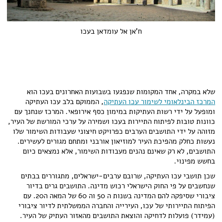
ח'אן אל עומדאן בעכו
שלא במקרה, אחד המקומות שנפגעו בשבועות האחרונים בעכו הוא
המרכז הבינלאומי לשימור עכו העתיקה
, הממוקם בלב עכו העתיקה
ומופעל על ידי רשות העתיקות במימון כסף אירופאי. המרכז שנחנך עם
כוונות טובות לפיתוח התיירות בעכו ושמירה על ערכי המורשת של העיר,
מזוהה על ידי התושבים הערבים כפרויקט חיצוני שעבודות השימור שלו
נעשות כחלק מהפיכת העיר למוזיאון אורבני ומתחם מגורים לעשירים.
התושבים, לא רק שאינם נהנים מעבודות השימור, אלא נמצאים כיום
בחשש מפינוי.
שכן תושבי עכו העתיקה, שרובם ערבים-ישראלים, מתגוררים בבתים
שנחשבים על פי החוק הישראלי רכוש מדינה. התושבים גרים בדיור
ציבורי שסיפקה להם המדינה בשנות ה 50 וה 60 של המאה ה20. עם
הפיתוח התיירותי של עכו, העירייה והחברה הממשלתית לדיור ציבורי
(עמידר) פועלות לדחיקה והוצאת התושבים מהאזור העתיק של העיר.