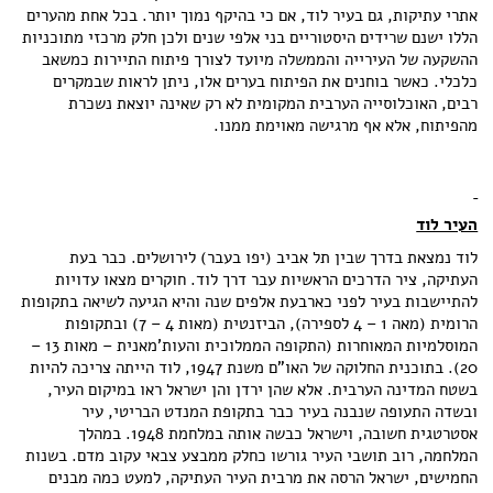
אתרי עתיקות, גם בעיר לוד, אם כי בהיקף נמוך יותר. בכל אחת מהערים
הללו ישנם שרידים היסטוריים בני אלפי שנים ולכן חלק מרכזי מתוכניות
ההשקעה של העירייה והממשלה מיועד לצורך פיתוח התיירות כמשאב
כלכלי. כאשר בוחנים את הפיתוח בערים אלו, ניתן לראות שבמקרים
רבים, האוכלוסייה הערבית המקומית לא רק שאינה יוצאת נשכרת
מהפיתוח, אלא אף מרגישה מאוימת ממנו.
העיר לוד
לוד נמצאת בדרך שבין תל אביב (יפו בעבר) לירושלים. כבר בעת
העתיקה, ציר הדרכים הראשיות עבר דרך לוד. חוקרים מצאו עדויות
להתיישבות בעיר לפני כארבעת אלפים שנה והיא הגיעה לשיאה בתקופות
הרומית (מאה 1 – 4 לספירה), הביזנטית (מאות 4 – 7) ובתקופות
המוסלמיות המאוחרות (התקופה הממלוכית והעות'מאנית – מאות 13 –
20). בתוכנית החלוקה של האו"ם משנת 1947, לוד הייתה צריכה להיות
בשטח המדינה הערבית. אלא שהן ירדן והן ישראל ראו במיקום העיר,
ובשדה התעופה שנבנה בעיר כבר בתקופת המנדט הבריטי, עיר
אסטרטגית חשובה, וישראל כבשה אותה במלחמת 1948. במהלך
המלחמה, רוב תושבי העיר גורשו כחלק ממבצע צבאי עקוב מדם. בשנות
החמישים, ישראל הרסה את מרבית העיר העתיקה, למעט כמה מבנים